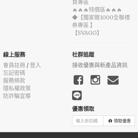
買專區
🔥🔥🔥特價區🔥🔥🔥
◆【獨家贈1000全聯禮
券專區 】
️【SVAGO】️
線上服務
社群追蹤
會員註冊
/
登入
接收優惠與新產品資訊
忘記密碼
服務條款
隱私權政策
防詐騙宣導
優惠領取
領取優惠