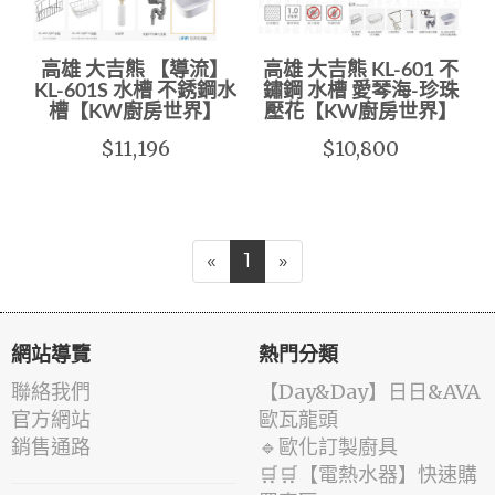
高雄 大吉熊 【導流】
高雄 大吉熊 KL-601 不
KL-601S 水槽 不銹鋼水
鏽鋼 水槽 愛琴海-珍珠
槽【KW廚房世界】
壓花【KW廚房世界】
$11,196
$10,800
«
1
»
網站導覽
熱門分類
聯絡我們
️【Day&Day】️日日&AVA
官方網站
歐瓦龍頭
銷售通路
🔹歐化訂製廚具
🛒🛒【電熱水器】快速購