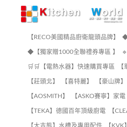
KW廚房世界
【RECO美國精品廚衛龍頭品牌】
◆
◆【獨家贈1000全聯禮券專區 】
🛒🛒【電熱水器】快速購買專區
【
【莊頭北】
【喜特麗】
【豪山牌】
【AOSMITH】
【ASKO賽寧】家電
️【TEKA】️德國百年頂級廚電
️【CL
【大吉熊】水槽及專用配件
️【KV