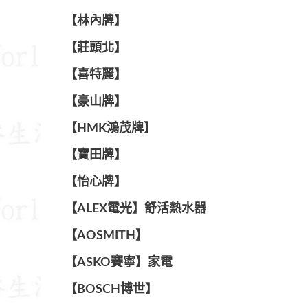
【林內牌】
【莊頭北】
【喜特麗】
【豪山牌】
【HMK鴻茂牌】
【寶田牌】
️【怡心牌】️
️️【ALEX電光】舒活熱水器️️
【AOSMITH】
【ASKO賽寧】家電
【BOSCH博世】