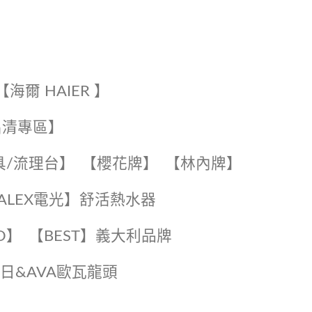
【海爾 HAIER 】
出清專區】
具/流理台】
【櫻花牌】
【林內牌】
️【ALEX電光】舒活熱水器️️
O】️
️【BEST】️義大利品牌
️日日&AVA歐瓦龍頭