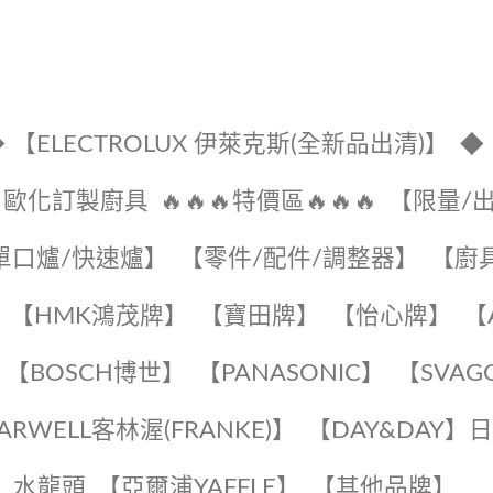
 【ELECTROLUX 伊萊克斯(全新品出清)】
◆
🔹歐化訂製廚具
🔥🔥🔥特價區🔥🔥🔥
【限量/
單口爐/快速爐】
【零件/配件/調整器】
【廚
【HMK鴻茂牌】
【寶田牌】
️【怡心牌】️
️
【BOSCH博世】
️【PANASONIC】️
️【SVAG
EARWELL客林渥(FRANKE)】️
️【DAY&DAY】
K】水龍頭️
【亞爾浦YAFFLE】
️【其他品牌】️