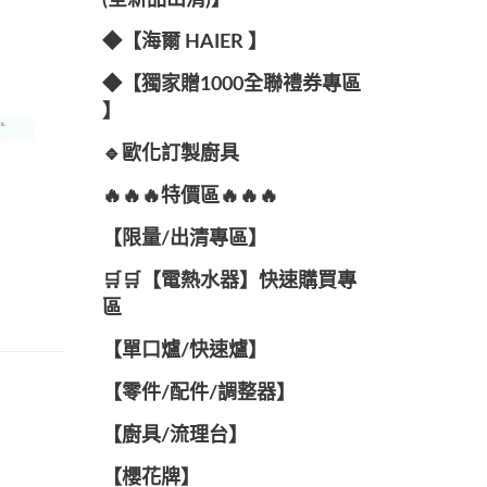
(全新品出清)】
◆【海爾 HAIER 】
◆【獨家贈1000全聯禮券專區
】
🔹歐化訂製廚具
🔥🔥🔥特價區🔥🔥🔥
【限量/出清專區】
🛒🛒【電熱水器】快速購買專
區
【單口爐/快速爐】
【零件/配件/調整器】
【廚具/流理台】
【櫻花牌】