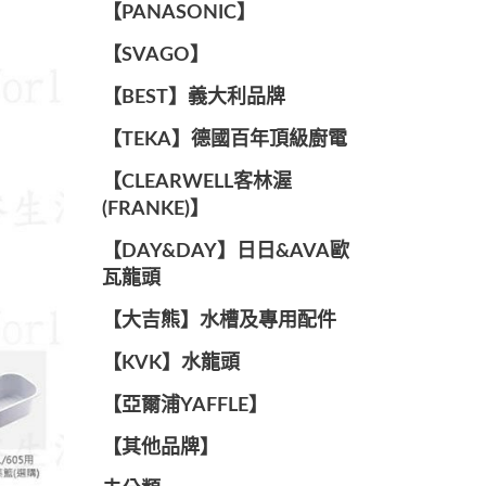
️【PANASONIC】️
️【SVAGO】️
️【BEST】️義大利品牌
️【TEKA】️德國百年頂級廚電
️【CLEARWELL客林渥
(FRANKE)】️
️【DAY&DAY】️日日&AVA歐
瓦龍頭
【大吉熊】水槽及專用配件
️【KVK】水龍頭️
【亞爾浦YAFFLE】
️【其他品牌】️