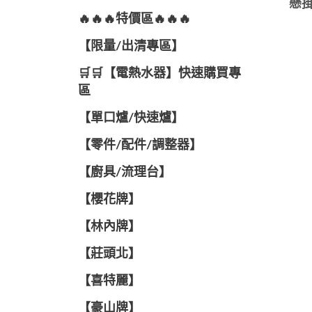
懸掛
🔥🔥🔥特價區🔥🔥🔥
【限量/出清專區】
🛒🛒【電熱水器】快速購買專
區
【單口爐/快速爐】
【零件/配件/調整器】
【廚具/流理台】
【櫻花牌】
【林內牌】
【莊頭北】
【喜特麗】
【豪山牌】