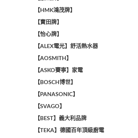
【HMK鴻茂牌】
【寶田牌】
️【怡心牌】️
️️【ALEX電光】舒活熱水器️️
【AOSMITH】
【ASKO賽寧】家電
【BOSCH博世】
️【PANASONIC】️
️【SVAGO】️
️【BEST】️義大利品牌
️【TEKA】️德國百年頂級廚電