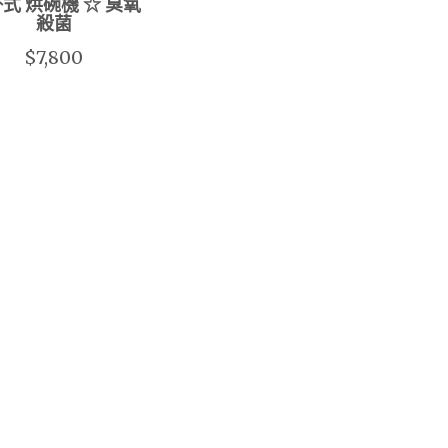
式 烘碗機 ☆ 臭氧
殺菌
$7,800