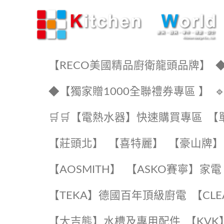
KW廚房世界
【RECO美國精品廚衛龍頭品牌】
◆
◆【獨家贈1000全聯禮券專區 】
🛒🛒【電熱水器】快速購買專區
【
【莊頭北】
【喜特麗】
【豪山牌】
【AOSMITH】
【ASKO賽寧】家電
️【TEKA】️德國百年頂級廚電
️【CL
【大吉熊】水槽及專用配件
️【KV