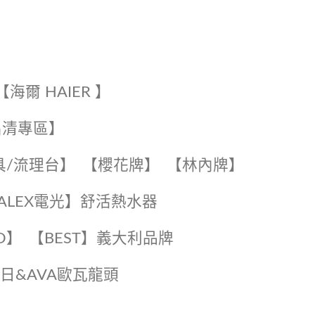
【海爾 HAIER 】
出清專區】
具/流理台】
【櫻花牌】
【林內牌】
️【ALEX電光】舒活熱水器️️
O】️
️【BEST】️義大利品牌
️日日&AVA歐瓦龍頭