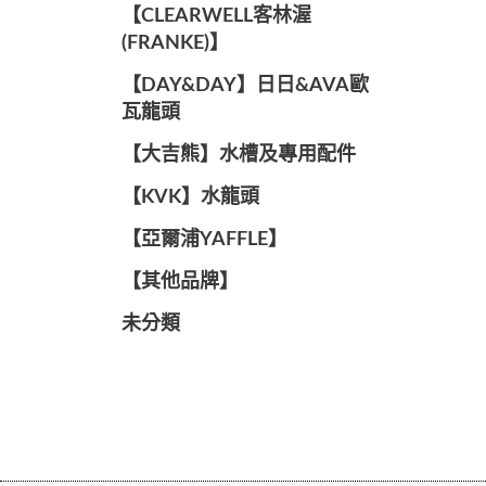
️【CLEARWELL客林渥
(FRANKE)】️
️【DAY&DAY】️日日&AVA歐
瓦龍頭
【大吉熊】水槽及專用配件
️【KVK】水龍頭️
【亞爾浦YAFFLE】
️【其他品牌】️
未分類