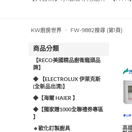
KW廚房世界
FW-9882搜尋 (第1頁)
商品分類
【RECO美國精品廚衛龍頭品
牌】
◆ 【ELECTROLUX 伊萊克斯
(全新品出清)】
◆【海爾 HAIER 】
◆【獨家贈1000全聯禮券專區
】
高雄
🔹歐化訂製廚具