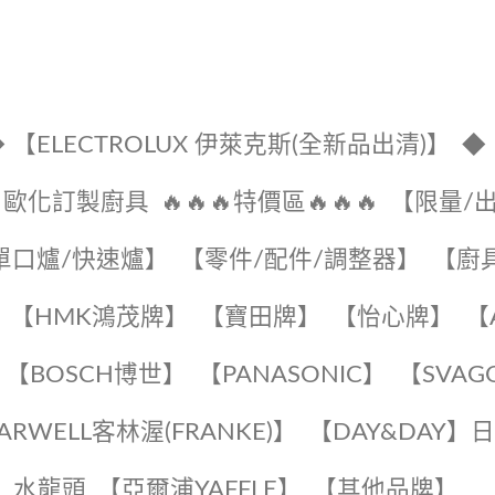
 【ELECTROLUX 伊萊克斯(全新品出清)】
◆
🔹歐化訂製廚具
🔥🔥🔥特價區🔥🔥🔥
【限量/
單口爐/快速爐】
【零件/配件/調整器】
【廚
【HMK鴻茂牌】
【寶田牌】
️【怡心牌】️
️
【BOSCH博世】
️【PANASONIC】️
️【SVAG
EARWELL客林渥(FRANKE)】️
️【DAY&DAY】
K】水龍頭️
【亞爾浦YAFFLE】
️【其他品牌】️