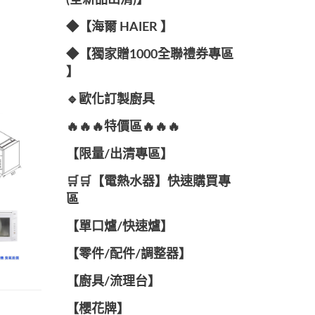
(全新品出清)】
◆【海爾 HAIER 】
◆【獨家贈1000全聯禮券專區
】
🔹歐化訂製廚具
🔥🔥🔥特價區🔥🔥🔥
【限量/出清專區】
🛒🛒【電熱水器】快速購買專
區
【單口爐/快速爐】
【零件/配件/調整器】
【廚具/流理台】
【櫻花牌】