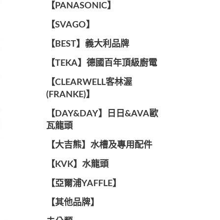
️【PANASONIC】️
️【SVAGO】️
️【BEST】️義大利品牌
️【TEKA】️德國百年頂級廚電
️【CLEARWELL客林渥
(FRANKE)】️
️【DAY&DAY】️日日&AVA歐
瓦龍頭
【大吉熊】水槽及專用配件
️【KVK】水龍頭️
【亞爾浦YAFFLE】
️【其他品牌】️