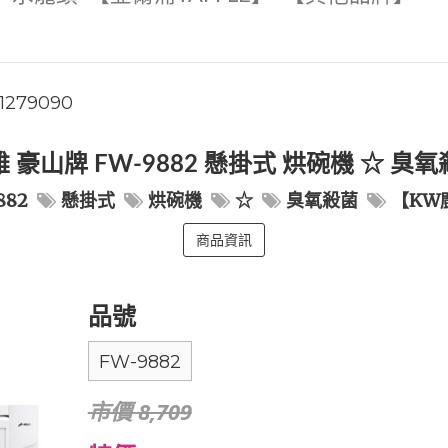
1279090
 豪山牌 FW-9882 懸掛式 烘碗機 ☆ 臭
882
懸掛式
烘碗機
☆
臭氧殺菌
【KW
商品資訊
品號
FW-9882
市價 8,709