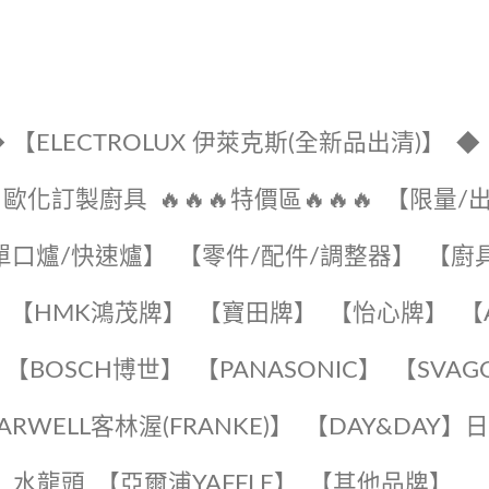
 【ELECTROLUX 伊萊克斯(全新品出清)】
◆
🔹歐化訂製廚具
🔥🔥🔥特價區🔥🔥🔥
【限量/
單口爐/快速爐】
【零件/配件/調整器】
【廚
【HMK鴻茂牌】
【寶田牌】
️【怡心牌】️
️
【BOSCH博世】
️【PANASONIC】️
️【SVAG
EARWELL客林渥(FRANKE)】️
️【DAY&DAY】
K】水龍頭️
【亞爾浦YAFFLE】
️【其他品牌】️