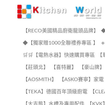
KW廚房世界
【RECO美國精品廚衛龍頭品牌】
◆
◆【獨家贈1000全聯禮券專區 】
🛒🛒【電熱水器】快速購買專區
【
【莊頭北】
【喜特麗】
【豪山牌】
【AOSMITH】
【ASKO賽寧】家電
️【TEKA】️德國百年頂級廚電
️【CL
【大吉熊】水槽及專用配件
️【KV