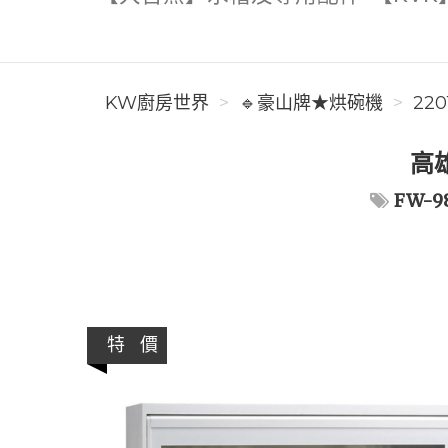
KW廚房世界
🔹豪山牌★烘碗機
220
高雄
FW-9
特 價