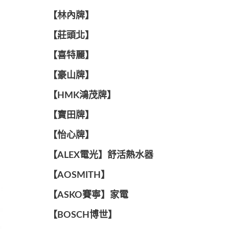
【林內牌】
【莊頭北】
【喜特麗】
【豪山牌】
【HMK鴻茂牌】
【寶田牌】
️【怡心牌】️
️️【ALEX電光】舒活熱水器️️
【AOSMITH】
【ASKO賽寧】家電
【BOSCH博世】