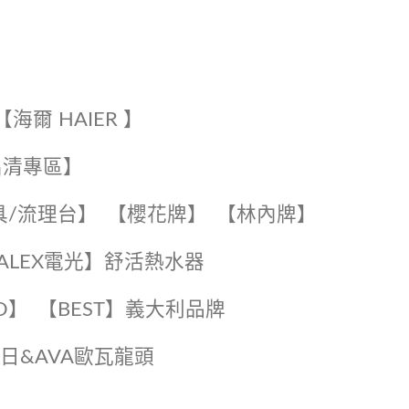
【海爾 HAIER 】
出清專區】
具/流理台】
【櫻花牌】
【林內牌】
️【ALEX電光】舒活熱水器️️
O】️
️【BEST】️義大利品牌
️日日&AVA歐瓦龍頭