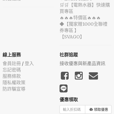
🛒🛒【電熱水器】快速購
買專區
🔥🔥🔥特價區🔥🔥🔥
◆【獨家贈1000全聯禮
券專區 】
️【SVAGO】️
線上服務
社群追蹤
會員註冊
/
登入
接收優惠與新產品資訊
忘記密碼
服務條款
隱私權政策
防詐騙宣導
優惠領取
領取優惠