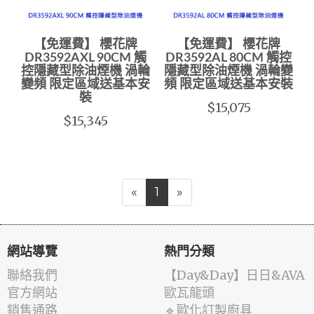
【免運費】 櫻花牌
【免運費】 櫻花牌
DR3592AXL 90CM 觸
DR3592AL 80CM 觸控
控隱藏型除油煙機 渦輪
隱藏型除油煙機 渦輪變
變頻 限定區域送基本安
頻 限定區域送基本安裝
裝
$15,075
$15,345
«
1
»
網站導覽
熱門分類
聯絡我們
️【Day&Day】️日日&AVA
官方網站
歐瓦龍頭
銷售通路
🔹歐化訂製廚具