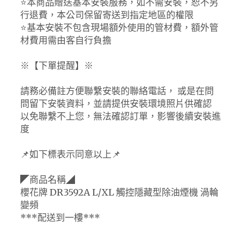
⭐️本商品贈送基本安裝服務，如不需安裝，恕不另
行退費，本公司保留寄送到指定地區的權限
⭐️基本安裝不包含現場額外使用的管材費，額外管
材費用需由客自行負擔
※【下單提醒】※
請務必備註方便聯繫安裝的聯絡電話， 或是在問
問留下安裝資料，並請提供安裝環境照片供確認
以免聯繫不上您，無法確認訂單，影響後續安裝進
度
📌如下標表示同意以上📌
◤商品名稱◢
櫻花牌 DR3592A L/XL 觸控隱藏型除油煙機 渦輪
變頻
***配送到一樓***