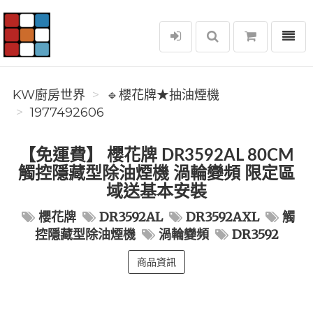
選單
KW廚房世界
KW廚房世界
🔹櫻花牌★抽油煙機
1977492606
【免運費】 櫻花牌 DR3592AL 80CM
觸控隱藏型除油煙機 渦輪變頻 限定區
域送基本安裝
櫻花牌
DR3592AL
DR3592AXL
觸
控隱藏型除油煙機
渦輪變頻
DR3592
商品資訊