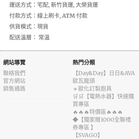
運送方式：宅配, 新竹貨運, 大榮貨運
付款方式：線上刷卡, ATM 付款
供貨模式：現貨
配送溫層： 常溫
網站導覽
熱門分類
聯絡我們
️【Day&Day】️日日&AVA
官方網站
歐瓦龍頭
銷售通路
🔹歐化訂製廚具
🛒🛒【電熱水器】快速購
買專區
🔥🔥🔥特價區🔥🔥🔥
◆【獨家贈1000全聯禮
券專區 】
️【SVAGO】️