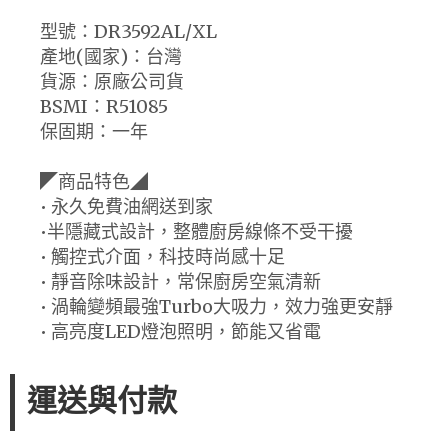
型號：DR3592AL/XL
產地(國家)：台灣
貨源：原廠公司貨
BSMI：R51085
保固期：一年
◤商品特色◢
• 永久免費油網送到家
•半隱藏式設計，整體廚房線條不受干擾
• 觸控式介面，科技時尚感十足
• 靜音除味設計，常保廚房空氣清新
• 渦輪變頻最強Turbo大吸力，效力強更安靜
• 高亮度LED燈泡照明，節能又省電
運送與付款