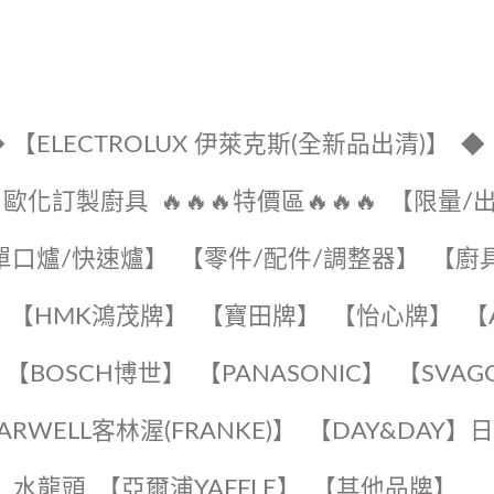
 【ELECTROLUX 伊萊克斯(全新品出清)】
◆
🔹歐化訂製廚具
🔥🔥🔥特價區🔥🔥🔥
【限量/
單口爐/快速爐】
【零件/配件/調整器】
【廚
【HMK鴻茂牌】
【寶田牌】
️【怡心牌】️
️
【BOSCH博世】
️【PANASONIC】️
️【SVAG
EARWELL客林渥(FRANKE)】️
️【DAY&DAY】
K】水龍頭️
【亞爾浦YAFFLE】
️【其他品牌】️