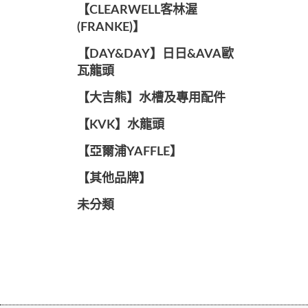
️【CLEARWELL客林渥
(FRANKE)】️
️【DAY&DAY】️日日&AVA歐
瓦龍頭
【大吉熊】水槽及專用配件
️【KVK】水龍頭️
【亞爾浦YAFFLE】
️【其他品牌】️
未分類