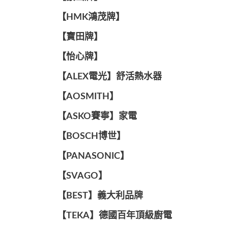
【HMK鴻茂牌】
【寶田牌】
️【怡心牌】️
️️【ALEX電光】舒活熱水器️️
【AOSMITH】
【ASKO賽寧】家電
【BOSCH博世】
️【PANASONIC】️
️【SVAGO】️
️【BEST】️義大利品牌
️【TEKA】️德國百年頂級廚電