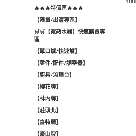
10
🔥🔥🔥特價區🔥🔥🔥
【限量/出清專區】
🛒🛒【電熱水器】快速購買專
區
【單口爐/快速爐】
【零件/配件/調整器】
【廚具/流理台】
【櫻花牌】
【林內牌】
【莊頭北】
【喜特麗】
【豪山牌】