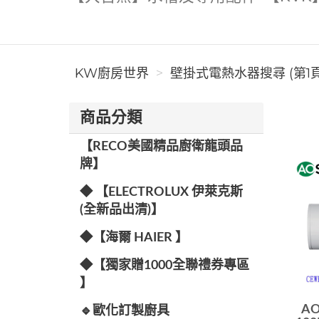
KW廚房世界
壁掛式電熱水器搜尋 (第1頁
商品分類
【RECO美國精品廚衛龍頭品
牌】
◆ 【ELECTROLUX 伊萊克斯
(全新品出清)】
◆【海爾 HAIER 】
◆【獨家贈1000全聯禮券專區
】
AO
🔹歐化訂製廚具