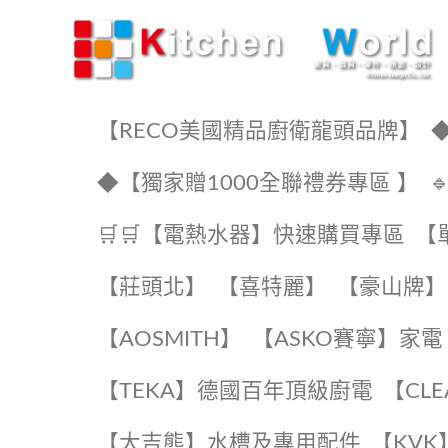
KW廚房世界
【RECO美國精品廚衛龍頭品牌】
◆
◆【獨家贈1000全聯禮券專區 】
🛒🛒【電熱水器】快速購買專區
【
【莊頭北】
【喜特麗】
【豪山牌】
【AOSMITH】
【ASKO賽寧】家電
️【TEKA】️德國百年頂級廚電
️【CL
【大吉熊】水槽及專用配件
️【KV