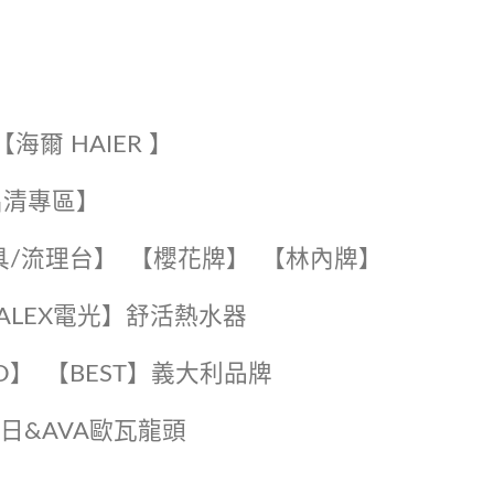
【海爾 HAIER 】
出清專區】
具/流理台】
【櫻花牌】
【林內牌】
️【ALEX電光】舒活熱水器️️
O】️
️【BEST】️義大利品牌
️日日&AVA歐瓦龍頭