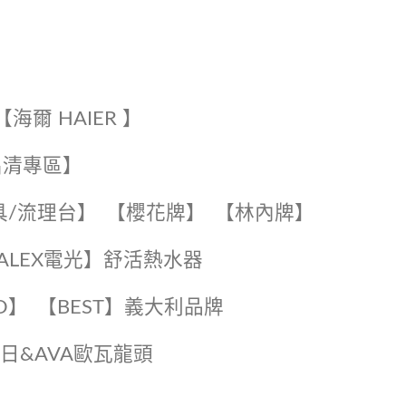
【海爾 HAIER 】
出清專區】
具/流理台】
【櫻花牌】
【林內牌】
️【ALEX電光】舒活熱水器️️
O】️
️【BEST】️義大利品牌
️日日&AVA歐瓦龍頭