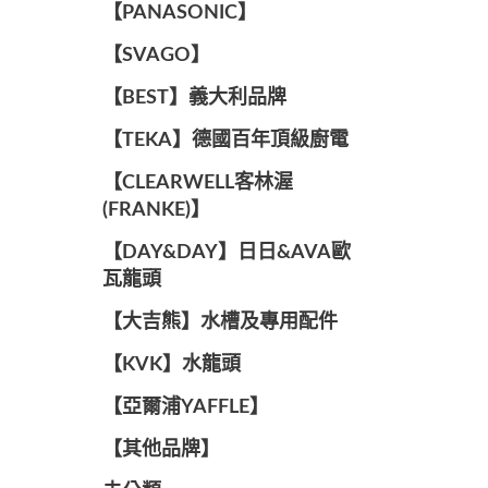
️【PANASONIC】️
️【SVAGO】️
️【BEST】️義大利品牌
️【TEKA】️德國百年頂級廚電
️【CLEARWELL客林渥
(FRANKE)】️
️【DAY&DAY】️日日&AVA歐
瓦龍頭
【大吉熊】水槽及專用配件
️【KVK】水龍頭️
【亞爾浦YAFFLE】
️【其他品牌】️