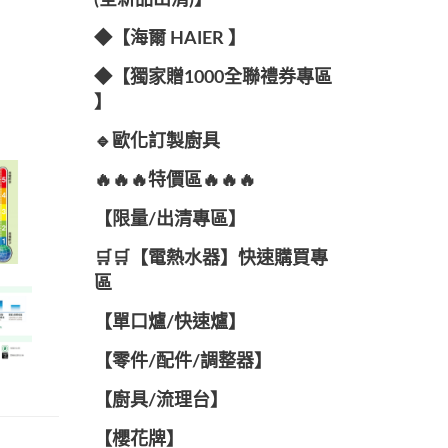
(全新品出清)】
◆【海爾 HAIER 】
◆【獨家贈1000全聯禮券專區
】
🔹歐化訂製廚具
🔥🔥🔥特價區🔥🔥🔥
【限量/出清專區】
🛒🛒【電熱水器】快速購買專
區
【單口爐/快速爐】
【零件/配件/調整器】
【廚具/流理台】
【櫻花牌】