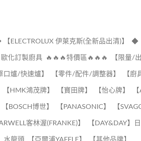
 【ELECTROLUX 伊萊克斯(全新品出清)】
◆
🔹歐化訂製廚具
🔥🔥🔥特價區🔥🔥🔥
【限量/
單口爐/快速爐】
【零件/配件/調整器】
【廚
【HMK鴻茂牌】
【寶田牌】
️【怡心牌】️
️
【BOSCH博世】
️【PANASONIC】️
️【SVAG
EARWELL客林渥(FRANKE)】️
️【DAY&DAY】
K】水龍頭️
【亞爾浦YAFFLE】
️【其他品牌】️