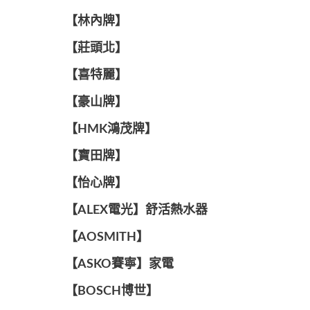
【林內牌】
【莊頭北】
【喜特麗】
【豪山牌】
【HMK鴻茂牌】
【寶田牌】
️【怡心牌】️
️️【ALEX電光】舒活熱水器️️
【AOSMITH】
【ASKO賽寧】家電
【BOSCH博世】