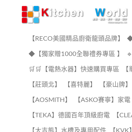
KW廚房世界
【RECO美國精品廚衛龍頭品牌】
◆
◆【獨家贈1000全聯禮券專區 】
🛒🛒【電熱水器】快速購買專區
【
【莊頭北】
【喜特麗】
【豪山牌】
【AOSMITH】
【ASKO賽寧】家電
️【TEKA】️德國百年頂級廚電
️【CL
【大吉熊】水槽及專用配件
️【KV