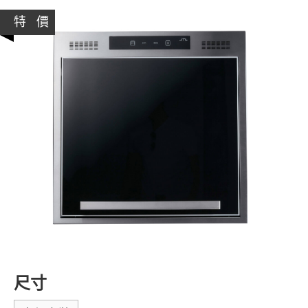
特 價
尺寸