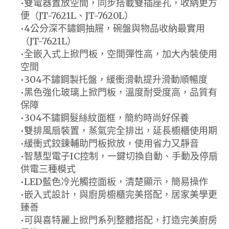
•雙電器置放空間，同步搭載雙插座孔，收納更方
便（JT-7621L、JT-7620L）
•4公分深不鏽鋼抽屜，碗盤與物品收納最實用
（JT-7621L）
•全嵌入式上掀門板，空間彈性高，加大內裝使用
空間
•304不鏽鋼製托盤，緩衝滑軌提升滑動順暢度
•黑色強化玻璃上掀門板，溫度耐受度高，品質有
保障
•304不鏽鋼髮絲紋面框，簡約時尚好保養
•雙排風扇裝置，蒸氣完全排出，延長櫥櫃使用期
•緩衝式鉸鍊輔助門板掀放，使用省力又靜音
•智慧型電子IC控制，一鍵切換自動、手動及停扇
供電三種模式
•LED藍色冷光觸控面板，清楚顯示，簡易操作
•嵌入式設計，與廚房櫥櫃完美搭配，居家美學更
臻善
•可與喜特麗上掀門系列整體搭配，打造完美廚房