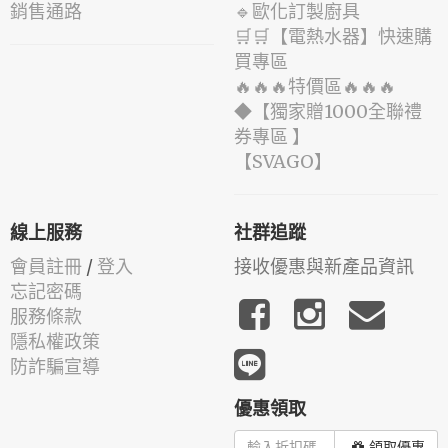
銷售通路
🔹歐化訂製廚具
🛒🛒【電熱水器】快速購
買專區
🔥🔥🔥特價區🔥🔥🔥
◆【獨家贈1000全聯禮
券專區 】
️【SVAGO】️
線上服務
社群追蹤
會員註冊
/
登入
接收優惠與新產品資訊
忘記密碼
服務條款
隱私權政策
防詐騙宣導
優惠領取
領取優惠