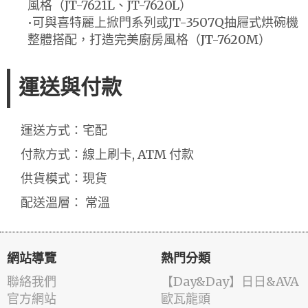
風格（JT-7621L、JT-7620L）
•可與喜特麗上掀門系列或JT-3507Q抽屜式烘碗機
整體搭配，打造完美廚房風格（JT-7620M）
運送與付款
運送方式：宅配
付款方式：線上刷卡, ATM 付款
供貨模式：現貨
配送溫層： 常溫
網站導覽
熱門分類
聯絡我們
️【Day&Day】️日日&AVA
官方網站
歐瓦龍頭