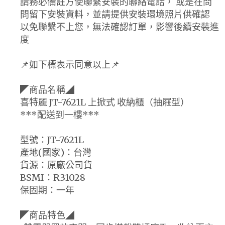
請務必備註方便聯繫安裝的聯絡電話， 或是在問
問留下安裝資料，並請提供安裝環境照片供確認
以免聯繫不上您，無法確認訂單，影響後續安裝進
度
📌如下標表示同意以上📌
◤商品名稱◢
喜特麗 JT-7621L 上掀式 收納櫃（抽屜型）
***配送到一樓***
型號：JT-7621L
產地(國家)：台灣
貨源：原廠公司貨
BSMI：R31028
保固期：一年
◤商品特色◢