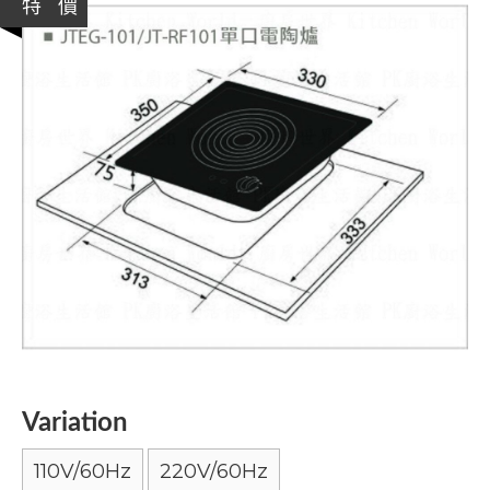
特 價
Variation
110V/60Hz
220V/60Hz