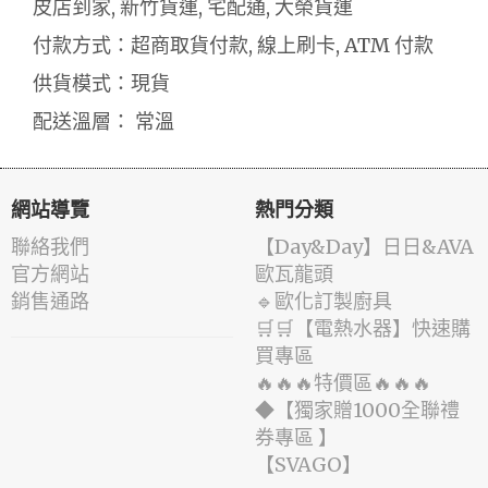
皮店到家, 新竹貨運, 宅配通, 大榮貨運
付款方式：超商取貨付款, 線上刷卡, ATM 付款
供貨模式：現貨
配送溫層： 常溫
網站導覽
熱門分類
聯絡我們
️【Day&Day】️日日&AVA
官方網站
歐瓦龍頭
銷售通路
🔹歐化訂製廚具
🛒🛒【電熱水器】快速購
買專區
🔥🔥🔥特價區🔥🔥🔥
◆【獨家贈1000全聯禮
券專區 】
️【SVAGO】️