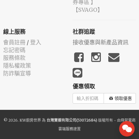
券專區 】
️【SVAGO】️
線上服務
社群追蹤
會員註冊
/
登入
接收優惠與新產品資訊
忘記密碼
服務條款
隱私權政策
防詐騙宣導
優惠領取
領取優惠
© 2026.
KW廚房世界
為
台灣寶櫥有限公司(53072684)
版權所有 - 由
飛鼠電商
雲端服務
建置