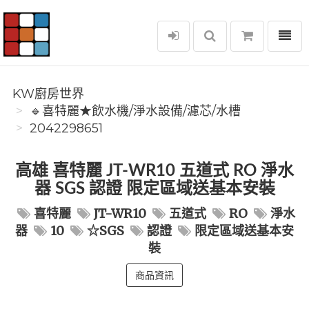
選單
KW廚房世界
KW廚房世界
🔹喜特麗★飲水機/淨水設備/濾芯/水槽
2042298651
高雄 喜特麗 JT-WR10 五道式 RO 淨水
器 SGS 認證 限定區域送基本安裝
喜特麗
JT-WR10
五道式
RO
淨水
器
10
☆SGS
認證
限定區域送基本安
裝
商品資訊