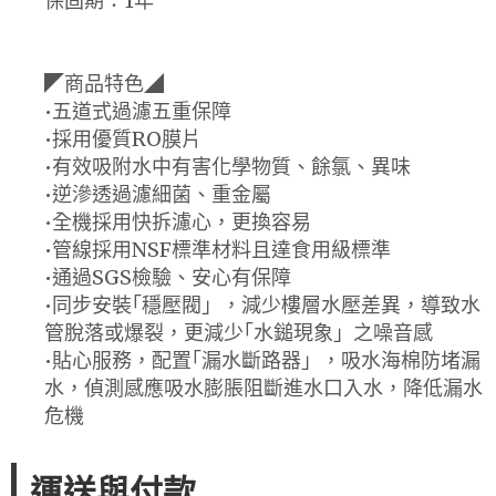
保固期：1年
◤商品特色◢
•五道式過濾五重保障
•採用優質RO膜片
•有效吸附水中有害化學物質、餘氯、異味
•逆滲透過濾細菌、重金屬
•全機採用快拆濾心，更換容易
•管線採用NSF標準材料且達食用級標準
•通過SGS檢驗、安心有保障
•同步安裝｢穩壓閥」，減少樓層水壓差異，導致水
管脫落或爆裂，更減少｢水鎚現象」之噪音感
•貼心服務，配置｢漏水斷路器」，吸水海棉防堵漏
水，偵測感應吸水膨脹阻斷進水口入水，降低漏水
危機
運送與付款