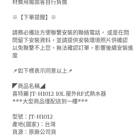
材費用需由客自行負擔
※【下單提醒】※
請務必備註方便聯繫安裝的聯絡電話， 或是在問
問留下安裝資料，並請提供安裝環境照片供確認
以免聯繫不上您，無法確認訂單，影響後續安裝進
度
📌如下標表示同意以上📌
◤商品名稱◢
喜特麗 JT-H1012 10L 屋外RF式熱水器
***大型商品僅配送到一樓***
型號：JT-H1012
產地(國家)：台灣
貨源：原廠公司貨