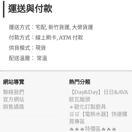
運送與付款
運送方式：宅配, 新竹貨運, 大榮貨運
付款方式：線上刷卡, ATM 付款
供貨模式：現貨
配送溫層： 常溫
網站導覽
熱門分類
聯絡我們
️【Day&Day】️日日&AVA
官方網站
歐瓦龍頭
銷售通路
🔹歐化訂製廚具
🛒🛒【電熱水器】快速購
買專區
🔥🔥🔥特價區🔥🔥🔥