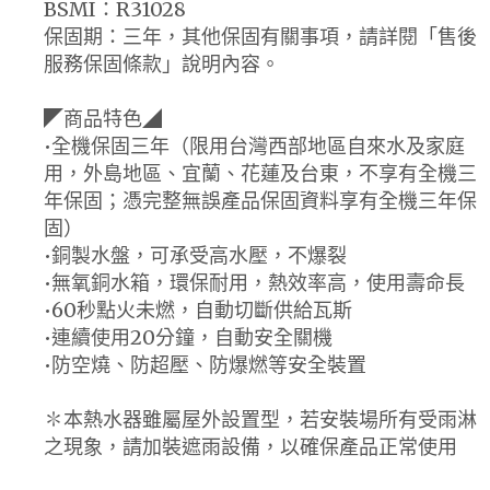
BSMI：R31028
保固期：三年，其他保固有關事項，請詳閱「售後
服務保固條款」說明內容。
◤商品特色◢
•全機保固三年（限用台灣西部地區自來水及家庭
用，外島地區、宜蘭、花蓮及台東，不享有全機三
年保固；憑完整無誤產品保固資料享有全機三年保
固）
•銅製水盤，可承受高水壓，不爆裂
•無氧銅水箱，環保耐用，熱效率高，使用壽命長
•60秒點火未燃，自動切斷供給瓦斯
•連續使用20分鐘，自動安全關機
•防空燒、防超壓、防爆燃等安全裝置
✽本熱水器雖屬屋外設置型，若安裝場所有受雨淋
之現象，請加裝遮雨設備，以確保產品正常使用