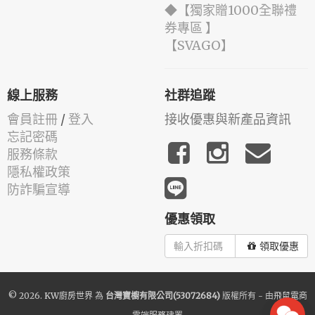
◆【獨家贈1000全聯禮
券專區 】
️【SVAGO】️
線上服務
社群追蹤
會員註冊
/
登入
接收優惠與新產品資訊
忘記密碼
服務條款
隱私權政策
防詐騙宣導
優惠領取
領取優惠
© 2026.
KW廚房世界
為
台灣寶櫥有限公司(53072684)
版權所有 - 由
飛鼠電商