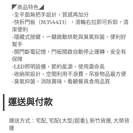
◤商品特色◢
•全平面無把手設計，質感再加分
•快拆門板（M354413），滑輪右拉即可拆卸，清
潔便利
•隱藏式按鍵，一鍵啟動烘乾與臭氧抑菌，便利好
幫手
•開門斷電記憶，門板開啟自動停止運轉，安全有
保障
•LED照明設備，節約能源，使用壽命長
•收納架設計，空間利用不浪費，吊掛物品最方便
•臭氧抑菌，消除異味，看顧餐具食用品質
運送與付款
運送方式：宅配, 宅配(大型/超重), 新竹貨運, 大榮貨
運