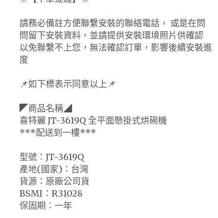
請務必備註方便聯繫安裝的聯絡電話， 或是在問
問留下安裝資料，並請提供安裝環境照片供確認
以免聯繫不上您，無法確認訂單，影響後續安裝進
度
📌如下標表示同意以上📌
◤商品名稱◢
喜特麗 JT-3619Q 全平面懸掛式烘碗機
***配送到一樓***
型號：JT-3619Q
產地(國家)：台灣
貨源：原廠公司貨
BSMI：R31028
保固期：一年