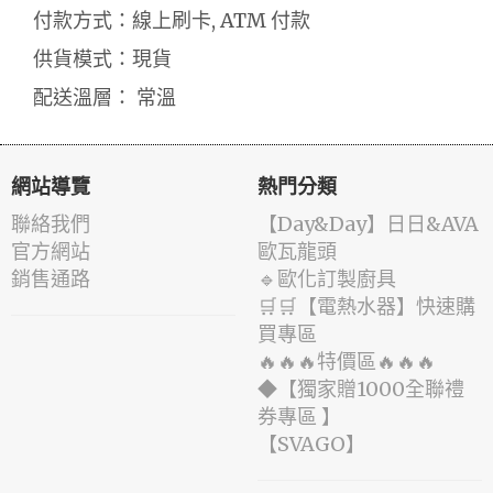
付款方式：線上刷卡, ATM 付款
供貨模式：現貨
配送溫層： 常溫
網站導覽
熱門分類
聯絡我們
️【Day&Day】️日日&AVA
官方網站
歐瓦龍頭
銷售通路
🔹歐化訂製廚具
🛒🛒【電熱水器】快速購
買專區
🔥🔥🔥特價區🔥🔥🔥
◆【獨家贈1000全聯禮
券專區 】
️【SVAGO】️