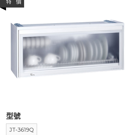
特 價
型號
JT-3619Q