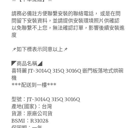
請務必備註方便聯繫安裝的聯絡電話， 或是在問
問留下安裝資料，並請提供安裝環境照片供確認
以免聯繫不上您，無法確認訂單，影響後續安裝進
度
📌如下標表示同意以上📌
◤商品名稱◢
喜特麗 JT-3014Q 315Q 3016Q 嵌門板落地式烘碗
機
***配送到一樓***
型號：JT-3014Q 315Q 3016Q
產地(國家)：台灣
貨源：原廠公司貨
BSMI：R31028
保固期：一年