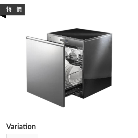
特 價
Variation