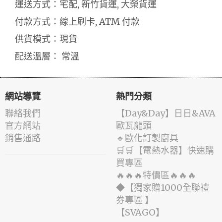
運送方式：宅配, 新竹貨運, 大榮貨運
付款方式：線上刷卡, ATM 付款
供貨模式：現貨
配送溫層： 常溫
網站導覽
熱門分類
聯絡我們
️【Day&Day】️日日&AVA
官方網站
歐瓦龍頭
銷售通路
🔹歐化訂製廚具
🛒🛒【電熱水器】快速購
買專區
🔥🔥🔥特價區🔥🔥🔥
◆【獨家贈1000全聯禮
券專區 】
️【SVAGO】️