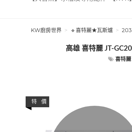
KW廚房世界
🔹喜特麗★瓦斯爐
203
高雄 喜特麗 JT-GC
喜特麗
特 價