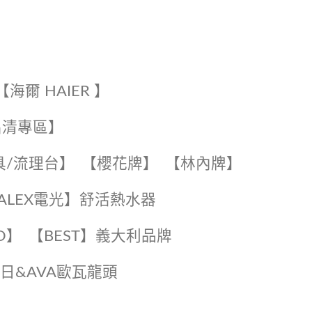
【海爾 HAIER 】
出清專區】
具/流理台】
【櫻花牌】
【林內牌】
️【ALEX電光】舒活熱水器️️
O】️
️【BEST】️義大利品牌
️日日&AVA歐瓦龍頭