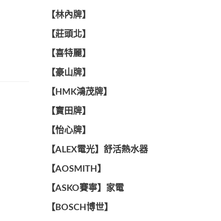
【林內牌】
【莊頭北】
【喜特麗】
【豪山牌】
【HMK鴻茂牌】
【寶田牌】
️【怡心牌】️
️️【ALEX電光】舒活熱水器️️
【AOSMITH】
【ASKO賽寧】家電
【BOSCH博世】