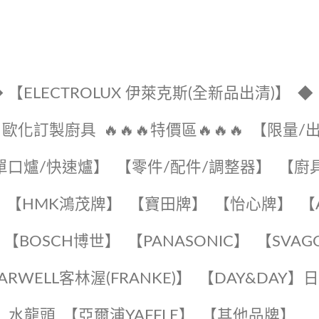
 【ELECTROLUX 伊萊克斯(全新品出清)】
◆
🔹歐化訂製廚具
🔥🔥🔥特價區🔥🔥🔥
【限量/
單口爐/快速爐】
【零件/配件/調整器】
【廚
【HMK鴻茂牌】
【寶田牌】
️【怡心牌】️
️
【BOSCH博世】
️【PANASONIC】️
️【SVAG
EARWELL客林渥(FRANKE)】️
️【DAY&DAY】
K】水龍頭️
【亞爾浦YAFFLE】
️【其他品牌】️