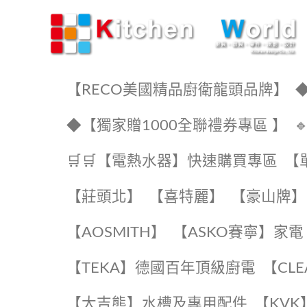
KW廚房世界
【RECO美國精品廚衛龍頭品牌】
◆
◆【獨家贈1000全聯禮券專區 】
🛒🛒【電熱水器】快速購買專區
【
【莊頭北】
【喜特麗】
【豪山牌】
【AOSMITH】
【ASKO賽寧】家電
️【TEKA】️德國百年頂級廚電
️【CL
【大吉熊】水槽及專用配件
️【KV