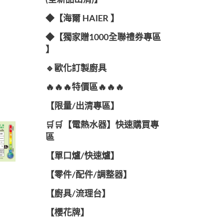
(全新品出清)】
◆【海爾 HAIER 】
◆【獨家贈1000全聯禮券專區
】
🔹歐化訂製廚具
🔥🔥🔥特價區🔥🔥🔥
【限量/出清專區】
🛒🛒【電熱水器】快速購買專
區
【單口爐/快速爐】
【零件/配件/調整器】
【廚具/流理台】
【櫻花牌】