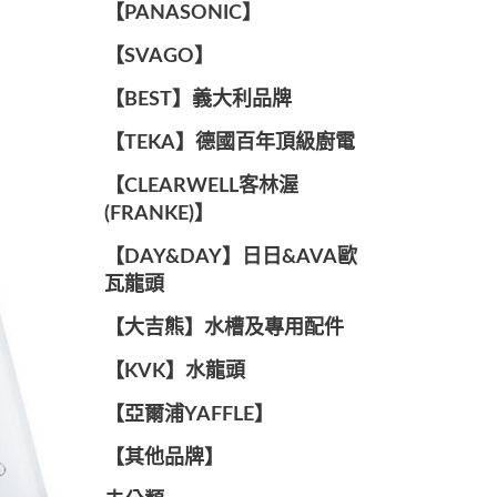
️【PANASONIC】️
️【SVAGO】️
️【BEST】️義大利品牌
️【TEKA】️德國百年頂級廚電
️【CLEARWELL客林渥
(FRANKE)】️
️【DAY&DAY】️日日&AVA歐
瓦龍頭
【大吉熊】水槽及專用配件
️【KVK】水龍頭️
【亞爾浦YAFFLE】
️【其他品牌】️