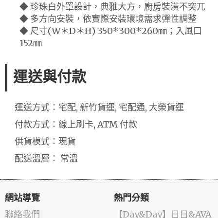
◆ 珍珠白外罩設計，典雅大方，廚房裝潢不突兀
◆ 多方向安裝，依實際安裝環境需求彈性調整
◆ 尺寸(W＊D＊H) 350*300*260㎜；入風口
152㎜
運送與付款
運送方式：宅配, 新竹貨運, 宅配通, 大榮貨運
付款方式：線上刷卡, ATM 付款
供貨模式：現貨
配送溫層： 常溫
網站導覽
熱門分類
聯絡我們
️【Day&Day】️日日&AVA