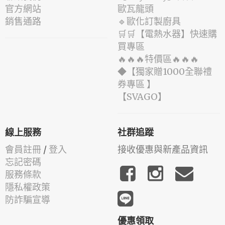
官方網站
歐瓦龍頭
銷售通路
🔹歐化訂製廚具
🛒🛒【電熱水器】快速購
買專區
🔥🔥🔥特價區🔥🔥🔥
◆【獨家贈1000全聯禮
券專區 】
️【SVAGO】️
線上服務
社群追蹤
會員註冊
/
登入
接收優惠與新產品資訊
忘記密碼
服務條款
隱私權政策
防詐騙宣導
優惠領取