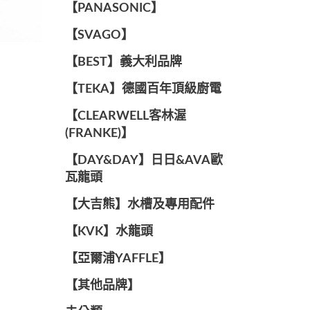
️【PANASONIC】️
️【SVAGO】️
️【BEST】️義大利品牌
️【TEKA】️德國百年頂級廚電
️【CLEARWELL客林渥
(FRANKE)】️
️【DAY&DAY】️日日&AVA歐
瓦龍頭
【大吉熊】水槽及專用配件
️【KVK】水龍頭️
【亞爾浦YAFFLE】
️【其他品牌】️