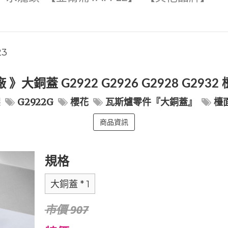
23
》大銅蓋 G2922 G2926 G2928 G293
架
G2922G
櫻花
瓦斯爐零件『大銅蓋』
檯
商品資訊
規格
大銅蓋 * 1
市價 907