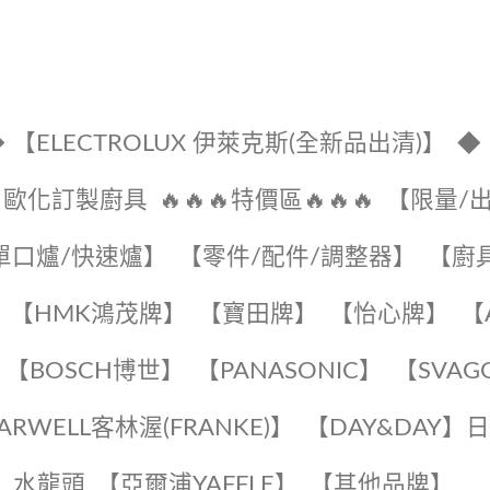
 【ELECTROLUX 伊萊克斯(全新品出清)】
◆
🔹歐化訂製廚具
🔥🔥🔥特價區🔥🔥🔥
【限量/
單口爐/快速爐】
【零件/配件/調整器】
【廚
【HMK鴻茂牌】
【寶田牌】
️【怡心牌】️
️
【BOSCH博世】
️【PANASONIC】️
️【SVAG
EARWELL客林渥(FRANKE)】️
️【DAY&DAY】
K】水龍頭️
【亞爾浦YAFFLE】
️【其他品牌】️