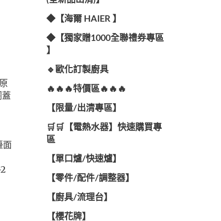
(全新品出清)】
◆【海爾 HAIER 】
◆【獨家贈1000全聯禮券專區
】
🔹歐化訂製廚具
🔥🔥🔥特價區🔥🔥🔥
【限量/出清專區】
🛒🛒【電熱水器】快速購買專
區
【單口爐/快速爐】
【零件/配件/調整器】
【廚具/流理台】
【櫻花牌】