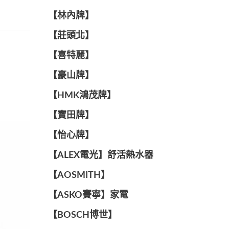
【林內牌】
【莊頭北】
【喜特麗】
【豪山牌】
【HMK鴻茂牌】
【寶田牌】
️【怡心牌】️
️️【ALEX電光】舒活熱水器️️
【AOSMITH】
【ASKO賽寧】家電
【BOSCH博世】