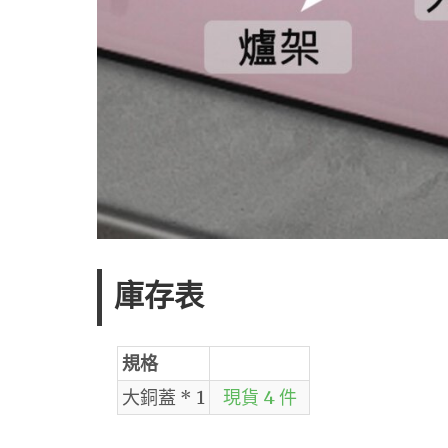
庫存表
規格
大銅蓋 * 1
現貨 4 件