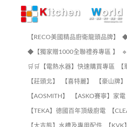
KW廚房世界
【RECO美國精品廚衛龍頭品牌】
◆
◆【獨家贈1000全聯禮券專區 】
🛒🛒【電熱水器】快速購買專區
【
【莊頭北】
【喜特麗】
【豪山牌】
【AOSMITH】
【ASKO賽寧】家電
️【TEKA】️德國百年頂級廚電
️【CL
【大吉熊】水槽及專用配件
️【KV