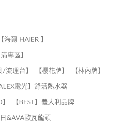
【海爾 HAIER 】
出清專區】
具/流理台】
【櫻花牌】
【林內牌】
️【ALEX電光】舒活熱水器️️
O】️
️【BEST】️義大利品牌
️日日&AVA歐瓦龍頭