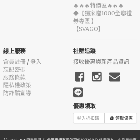
🔥🔥🔥特價區🔥🔥🔥
◆【獨家贈1000全聯禮
券專區 】
️【SVAGO】️
線上服務
社群追蹤
會員註冊
/
登入
接收優惠與新產品資訊
忘記密碼
服務條款
隱私權政策
防詐騙宣導
優惠領取
領取優惠