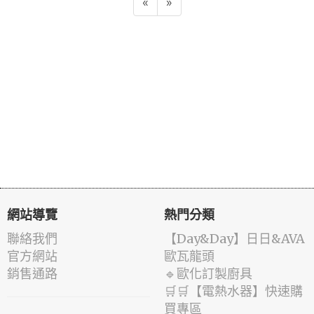
«
»
網站導覽
熱門分類
聯絡我們
️【Day&Day】️日日&AVA
官方網站
歐瓦龍頭
銷售通路
🔹歐化訂製廚具
🛒🛒【電熱水器】快速購
買專區