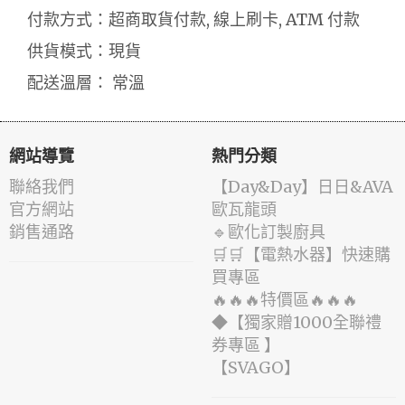
付款方式：超商取貨付款, 線上刷卡, ATM 付款
供貨模式：現貨
配送溫層： 常溫
網站導覽
熱門分類
聯絡我們
️【Day&Day】️日日&AVA
官方網站
歐瓦龍頭
銷售通路
🔹歐化訂製廚具
🛒🛒【電熱水器】快速購
買專區
🔥🔥🔥特價區🔥🔥🔥
◆【獨家贈1000全聯禮
券專區 】
️【SVAGO】️