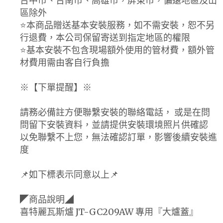
台中市、台南市、高雄市，屏東市，偏遠地區及山
區除外
⭐️本商品贈送基本安裝服務，如不需安裝，恕不另
行退費，本公司保留寄送到指定地區的權限
⭐️基本安裝不包含現場額外使用的管材費，額外管
材費用需由客自行負擔
※【下單提醒】※
請務必備註方便聯繫安裝的聯絡電話， 或是在問
問留下安裝資料，並請提供安裝環境照片供確認
以免聯繫不上您，無法確認訂單，影響後續安裝進
度
📌如下標表示同意以上📌
◤商品說明◢
喜特麗瓦斯爐 JT-GC209AW 專用『大爐蓋』