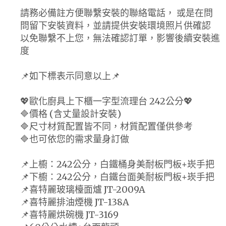
請務必備註方便聯繫安裝的聯絡電話， 或是在問
問留下安裝資料，並請提供安裝環境照片供確認
以免聯繫不上您，無法確認訂單，影響後續安裝進
度
📌如下標表示同意以上📌
💖歐化廚具上下櫃一字型流理台 242公分💖
🔷價格 (含丈量設計安裝)
🔷尺寸材質配置皆不同，材質配置僅供參考
🔷也可依您的需求量身訂做
📌上櫥：242公分，白鐵桶身美耐板門板+崁手把
📌下櫥：242公分，白鐵台面美耐板門板+崁手把
📌喜特麗玻璃檯面爐 JT-2009A
📌喜特麗排油煙機 JT-138A
📌喜特麗烘碗機 JT-3169