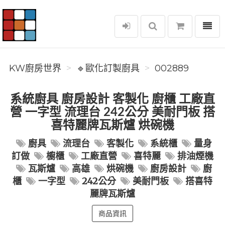
選單
KW廚房世界
KW廚房世界
🔹歐化訂製廚具
002889
系統廚具 廚房設計 客製化 廚櫃 工廠直
營 一字型 流理台 242公分 美耐門板 搭
喜特麗牌瓦斯爐 烘碗機
廚具
流理台
客製化
系統櫃
量身
訂做
櫥櫃
工廠直營
喜特麗
排油煙機
瓦斯爐
高雄
烘碗機
廚房設計
廚
櫃
一字型
242公分
美耐門板
搭喜特
麗牌瓦斯爐
商品資訊