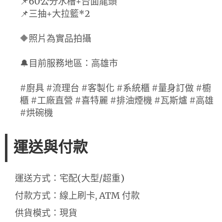
📌60公分水槽+台面龍頭
📌三抽+大拉籃*2
🔶照片為實品拍攝
🔔目前服務地區：高雄市
#廚具 #流理台 #客製化 #系統櫃 #量身訂做 #櫥
櫃 #工廠直營 #喜特麗 #排油煙機 #瓦斯爐 #高雄
#烘碗機
運送與付款
運送方式：宅配(大型/超重)
付款方式：線上刷卡, ATM 付款
供貨模式：現貨