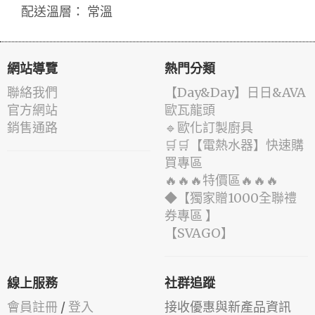
配送溫層： 常溫
網站導覽
熱門分類
聯絡我們
️【Day&Day】️日日&AVA
官方網站
歐瓦龍頭
銷售通路
🔹歐化訂製廚具
🛒🛒【電熱水器】快速購
買專區
🔥🔥🔥特價區🔥🔥🔥
◆【獨家贈1000全聯禮
券專區 】
️【SVAGO】️
線上服務
社群追蹤
會員註冊
/
登入
接收優惠與新產品資訊