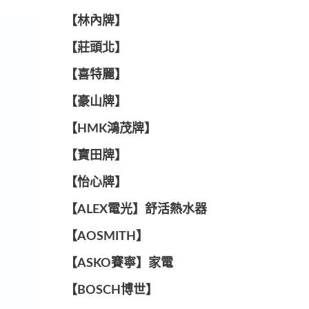
【林內牌】
【莊頭北】
【喜特麗】
【豪山牌】
【HMK鴻茂牌】
【寶田牌】
️【怡心牌】️
️️【ALEX電光】舒活熱水器️️
【AOSMITH】
【ASKO賽寧】家電
【BOSCH博世】