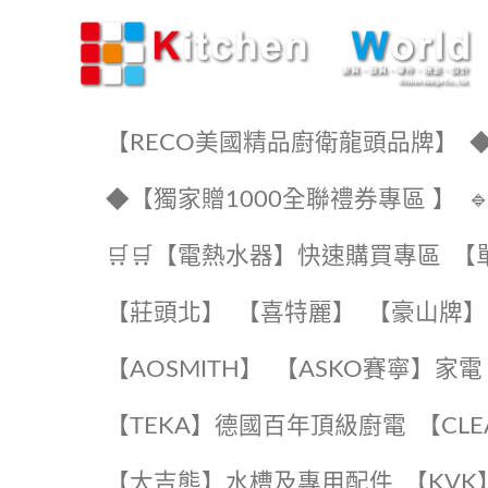
KW廚房世界
【RECO美國精品廚衛龍頭品牌】
◆
◆【獨家贈1000全聯禮券專區 】
🛒🛒【電熱水器】快速購買專區
【
【莊頭北】
【喜特麗】
【豪山牌】
【AOSMITH】
【ASKO賽寧】家電
️【TEKA】️德國百年頂級廚電
️【CL
【大吉熊】水槽及專用配件
️【KV