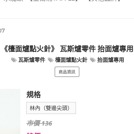
07
《檯面爐點火針》 瓦斯爐零件 抬面爐專用
瓦斯爐零件
檯面爐點火針
抬面爐專用
商品資訊
規格
林內（雙邊尖頭）
市價 136