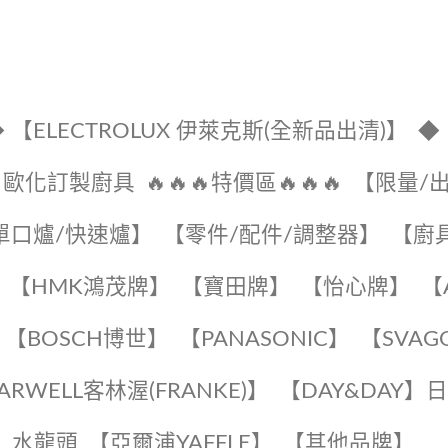
 【ELECTROLUX 伊萊克斯(全新品出清)】
◆
🔹歐化訂製廚具
🔥🔥🔥特價區🔥🔥🔥
【限量/
單口爐/快速爐】
【零件/配件/調整器】
【廚
【HMK鴻茂牌】
【寶田牌】
️【怡心牌】️
️
【BOSCH博世】
️【PANASONIC】️
️【SVAG
EARWELL客林渥(FRANKE)】️
️【DAY&DAY】
K】水龍頭️
【亞爾浦YAFFLE】
️【其他品牌】️