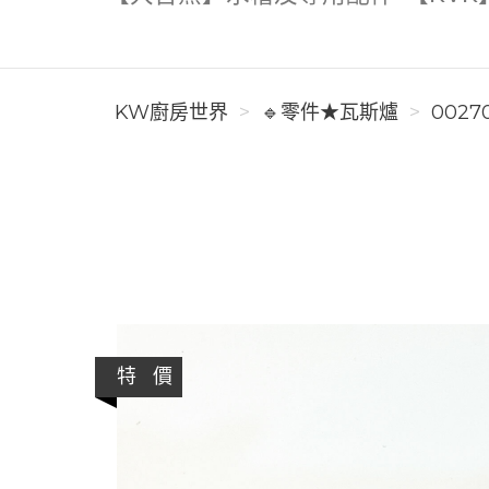
KW廚房世界
🔹零件★瓦斯爐
0027
特 價