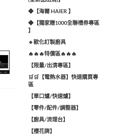
(全新品出清)】
◆【海爾 HAIER 】
◆【獨家贈1000全聯禮券專區
】
🔹歐化訂製廚具
🔥🔥🔥特價區🔥🔥🔥
【限量/出清專區】
🛒🛒【電熱水器】快速購買專
區
【單口爐/快速爐】
【零件/配件/調整器】
【廚具/流理台】
【櫻花牌】