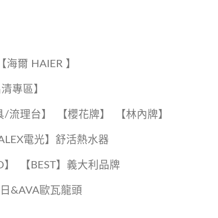
【海爾 HAIER 】
出清專區】
具/流理台】
【櫻花牌】
【林內牌】
️【ALEX電光】舒活熱水器️️
O】️
️【BEST】️義大利品牌
️日日&AVA歐瓦龍頭