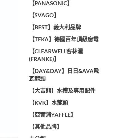
️【PANASONIC】️
️【SVAGO】️
️【BEST】️義大利品牌
️【TEKA】️德國百年頂級廚電
️【CLEARWELL客林渥
(FRANKE)】️
️【DAY&DAY】️日日&AVA歐
瓦龍頭
【大吉熊】水槽及專用配件
️【KVK】水龍頭️
【亞爾浦YAFFLE】
️【其他品牌】️