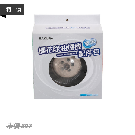
特 價
市價 397