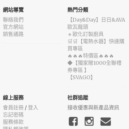
網站導覽
熱門分類
聯絡我們
️【Day&Day】️日日&AVA
官方網站
歐瓦龍頭
銷售通路
🔹歐化訂製廚具
🛒🛒【電熱水器】快速購
買專區
🔥🔥🔥特價區🔥🔥🔥
◆【獨家贈1000全聯禮
券專區 】
️【SVAGO】️
線上服務
社群追蹤
會員註冊
/
登入
接收優惠與新產品資訊
忘記密碼
服務條款