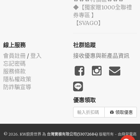
◆【獨家贈1000全聯禮
券專區 】
️【SVAGO】️
線上服務
社群追蹤
會員註冊
/
登入
接收優惠與新產品資訊
忘記密碼
服務條款
隱私權政策
防詐騙宣導
優惠領取
領取優惠
© 2026.
KW廚房世界
為
台灣寶櫥有限公司(53072684)
版權所有 - 由
飛鼠電商