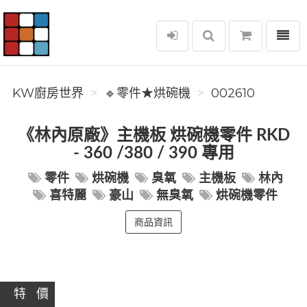
選單
KW廚房世界
KW廚房世界
🔹零件★烘碗機
002610
《林內原廠》主機板 烘碗機零件 RKD
- 360 /380 / 390 專用
零件
烘碗機
臭氧
主機板
林內
喜特麗
豪山
無臭氧
烘碗機零件
商品資訊
特 價