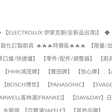
 【ELECTROLUX 伊萊克斯(全新品出清)】
◆
🔹歐化訂製廚具
🔥🔥🔥特價區🔥🔥🔥
【限量/
單口爐/快速爐】
【零件/配件/調整器】
【廚
【HMK鴻茂牌】
【寶田牌】
️【怡心牌】️
️
【BOSCH博世】
️【PANASONIC】️
️【SVAG
EARWELL客林渥(FRANKE)】️
️【DAY&DAY】
K】水龍頭️
【亞爾浦YAFFLE】
️【其他品牌】️