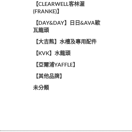
️【CLEARWELL客林渥
(FRANKE)】️
️【DAY&DAY】️日日&AVA歐
瓦龍頭
【大吉熊】水槽及專用配件
️【KVK】水龍頭️
【亞爾浦YAFFLE】
️【其他品牌】️
未分類