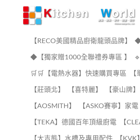
KW廚房世界
【RECO美國精品廚衛龍頭品牌】
◆
◆【獨家贈1000全聯禮券專區 】
🛒🛒【電熱水器】快速購買專區
【
【莊頭北】
【喜特麗】
【豪山牌】
【AOSMITH】
【ASKO賽寧】家電
️【TEKA】️德國百年頂級廚電
️【CL
【大吉熊】水槽及專用配件
️【KV