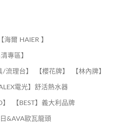
【海爾 HAIER 】
出清專區】
具/流理台】
【櫻花牌】
【林內牌】
️【ALEX電光】舒活熱水器️️
O】️
️【BEST】️義大利品牌
️日日&AVA歐瓦龍頭