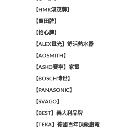
【HMK鴻茂牌】
【寶田牌】
️【怡心牌】️
️️【ALEX電光】舒活熱水器️️
【AOSMITH】
【ASKO賽寧】家電
【BOSCH博世】
️【PANASONIC】️
️【SVAGO】️
️【BEST】️義大利品牌
️【TEKA】️德國百年頂級廚電