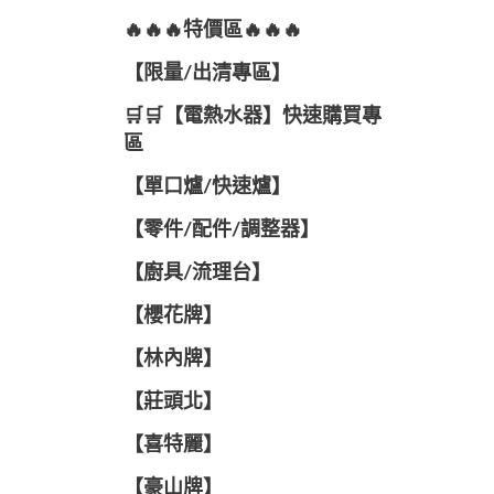
🔥🔥🔥特價區🔥🔥🔥
【限量/出清專區】
🛒🛒【電熱水器】快速購買專
區
【單口爐/快速爐】
【零件/配件/調整器】
【廚具/流理台】
【櫻花牌】
【林內牌】
【莊頭北】
【喜特麗】
【豪山牌】