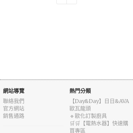
網站導覽
熱門分類
聯絡我們
️【Day&Day】️日日&AVA
官方網站
歐瓦龍頭
銷售通路
🔹歐化訂製廚具
🛒🛒【電熱水器】快速購
買專區