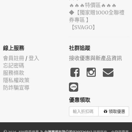
🔥🔥🔥特價區🔥🔥🔥
◆【獨家贈1000全聯禮
券專區 】
️【SVAGO】️
線上服務
社群追蹤
會員註冊
/
登入
接收優惠與新產品資訊
忘記密碼
服務條款
隱私權政策
防詐騙宣導
優惠領取
領取優惠