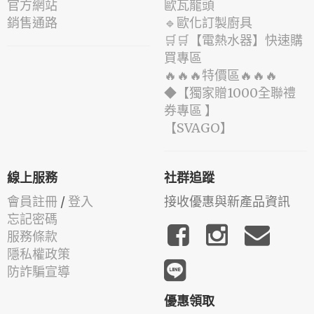
官方網站
歐瓦龍頭
銷售通路
🔹歐化訂製廚具
🛒🛒【電熱水器】快速購
買專區
🔥🔥🔥特價區🔥🔥🔥
◆【獨家贈1000全聯禮
券專區 】
️【SVAGO】️
線上服務
社群追蹤
會員註冊
/
登入
接收優惠與新產品資訊
忘記密碼
服務條款
隱私權政策
防詐騙宣導
優惠領取