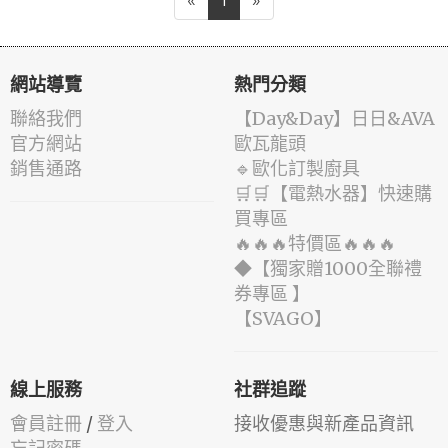
«
1
»
網站導覽
熱門分類
聯絡我們
️【Day&Day】️日日&AVA
官方網站
歐瓦龍頭
銷售通路
🔹歐化訂製廚具
🛒🛒【電熱水器】快速購
買專區
🔥🔥🔥特價區🔥🔥🔥
◆【獨家贈1000全聯禮
券專區 】
️【SVAGO】️
線上服務
社群追蹤
會員註冊
/
登入
接收優惠與新產品資訊