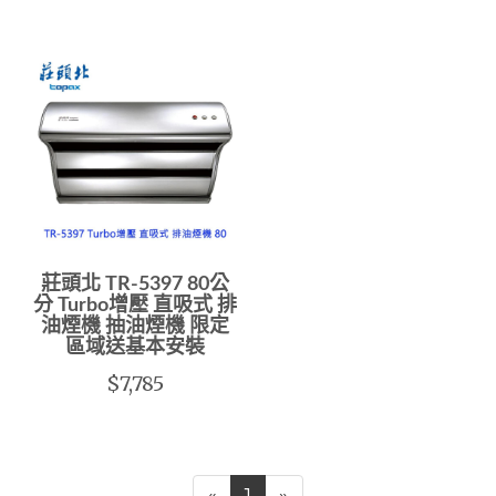
莊頭北 TR-5397 80公
分 Turbo增壓 直吸式 排
油煙機 抽油煙機 限定
區域送基本安裝
$7,785