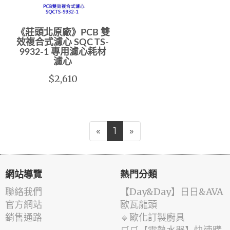
《莊頭北原廠》PCB 雙
效複合式濾心 SQC TS-
9932-1 專用濾心耗材
濾心
$2,610
«
1
»
網站導覽
熱門分類
聯絡我們
️【Day&Day】️日日&AVA
官方網站
歐瓦龍頭
銷售通路
🔹歐化訂製廚具