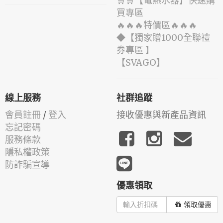
🛒🛒【電熱水器】快速購
買專區
🔥🔥🔥特價區🔥🔥🔥
◆【獨家贈1000全聯禮
券專區 】
️【SVAGO】️
線上服務
社群追蹤
會員註冊
/
登入
接收優惠與新產品資訊
忘記密碼
服務條款
隱私權政策
防詐騙宣導
優惠領取
領取優惠