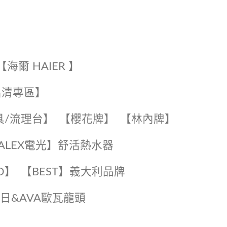
【海爾 HAIER 】
出清專區】
具/流理台】
【櫻花牌】
【林內牌】
️【ALEX電光】舒活熱水器️️
O】️
️【BEST】️義大利品牌
️日日&AVA歐瓦龍頭