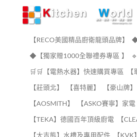
KW廚房世界
【RECO美國精品廚衛龍頭品牌】
◆
◆【獨家贈1000全聯禮券專區 】
🛒🛒【電熱水器】快速購買專區
【
【莊頭北】
【喜特麗】
【豪山牌】
【AOSMITH】
【ASKO賽寧】家電
️【TEKA】️德國百年頂級廚電
️【CL
【大吉熊】水槽及專用配件
️【KV