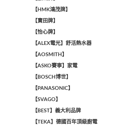
【HMK鴻茂牌】
【寶田牌】
️【怡心牌】️
️️【ALEX電光】舒活熱水器️️
【AOSMITH】
【ASKO賽寧】家電
【BOSCH博世】
️【PANASONIC】️
️【SVAGO】️
️【BEST】️義大利品牌
️【TEKA】️德國百年頂級廚電