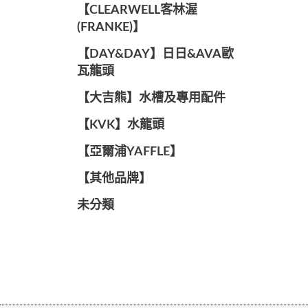
️【CLEARWELL客林渥
(FRANKE)】️
️【DAY&DAY】️日日&AVA歐
瓦龍頭
【大吉熊】水槽及專用配件
️【KVK】水龍頭️
【亞爾浦YAFFLE】
️【其他品牌】️
未分類