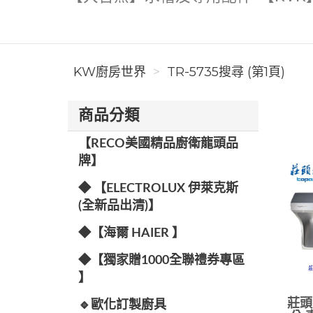
KW廚房世界
TR-5735搜尋 (第1頁)
商品分類
【RECO美國精品廚衛龍頭品
牌】
◆ 【ELECTROLUX 伊萊克斯
(全新品出清)】
◆【海爾 HAIER 】
◆【獨家贈1000全聯禮券專區
】
莊頭北
🔹歐化訂製廚具