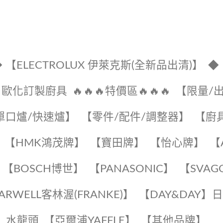
 【ELECTROLUX 伊萊克斯(全新品出清)】
◆
🔹歐化訂製廚具
🔥🔥🔥特價區🔥🔥🔥
【限量/
單口爐/快速爐】
【零件/配件/調整器】
【廚
【HMK鴻茂牌】
【寶田牌】
️【怡心牌】️
️
【BOSCH博世】
️【PANASONIC】️
️【SVAG
EARWELL客林渥(FRANKE)】️
️【DAY&DAY】
K】水龍頭️
【亞爾浦YAFFLE】
️【其他品牌】️