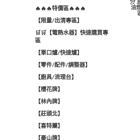
分 
油煙
🔥🔥🔥特價區🔥🔥🔥
【限量/出清專區】
🛒🛒【電熱水器】快速購買專
區
【單口爐/快速爐】
【零件/配件/調整器】
【廚具/流理台】
【櫻花牌】
【林內牌】
【莊頭北】
【喜特麗】
【豪山牌】