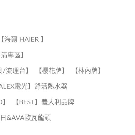
【海爾 HAIER 】
出清專區】
具/流理台】
【櫻花牌】
【林內牌】
️【ALEX電光】舒活熱水器️️
O】️
️【BEST】️義大利品牌
️日日&AVA歐瓦龍頭