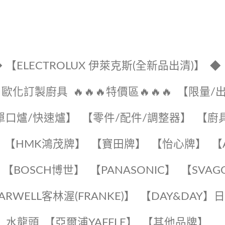
 【ELECTROLUX 伊萊克斯(全新品出清)】
◆
🔹歐化訂製廚具
🔥🔥🔥特價區🔥🔥🔥
【限量/
單口爐/快速爐】
【零件/配件/調整器】
【廚
【HMK鴻茂牌】
【寶田牌】
️【怡心牌】️
️
【BOSCH博世】
️【PANASONIC】️
️【SVAG
EARWELL客林渥(FRANKE)】️
️【DAY&DAY】
K】水龍頭️
【亞爾浦YAFFLE】
️【其他品牌】️