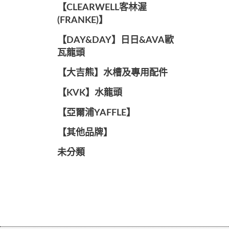
️【CLEARWELL客林渥
(FRANKE)】️
️【DAY&DAY】️日日&AVA歐
瓦龍頭
【大吉熊】水槽及專用配件
️【KVK】水龍頭️
【亞爾浦YAFFLE】
️【其他品牌】️
未分類