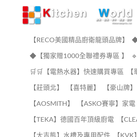
KW廚房世界
【RECO美國精品廚衛龍頭品牌】
◆
◆【獨家贈1000全聯禮券專區 】
🛒🛒【電熱水器】快速購買專區
【
【莊頭北】
【喜特麗】
【豪山牌】
【AOSMITH】
【ASKO賽寧】家電
️【TEKA】️德國百年頂級廚電
️【CL
【大吉熊】水槽及專用配件
️【KV