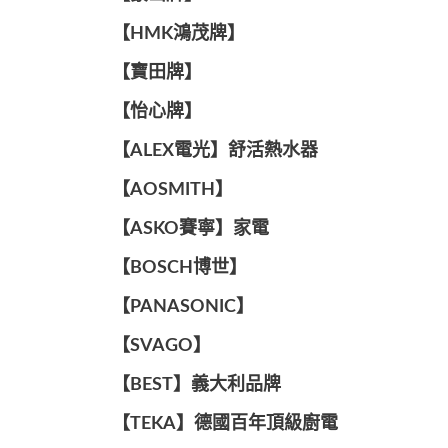
【HMK鴻茂牌】
【寶田牌】
️【怡心牌】️
️️【ALEX電光】舒活熱水器️️
【AOSMITH】
【ASKO賽寧】家電
【BOSCH博世】
️【PANASONIC】️
️【SVAGO】️
️【BEST】️義大利品牌
️【TEKA】️德國百年頂級廚電