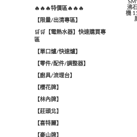
SM
沸石
🔥🔥🔥特價區🔥🔥🔥
機 1
【限量/出清專區】
🛒🛒【電熱水器】快速購買專
區
【單口爐/快速爐】
【零件/配件/調整器】
【廚具/流理台】
【櫻花牌】
【林內牌】
【莊頭北】
【喜特麗】
【豪山牌】