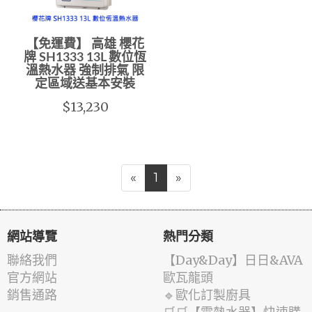
【免運費】 高雄 櫻花
牌 SH1333 13L 數位恆
溫熱水器 強制排氣 限
定區域送基本安裝
$13,230
«
1
»
網站導覽
熱門分類
聯絡我們
️【Day&Day】️日日&AVA
官方網站
歐瓦龍頭
銷售通路
🔹歐化訂製廚具