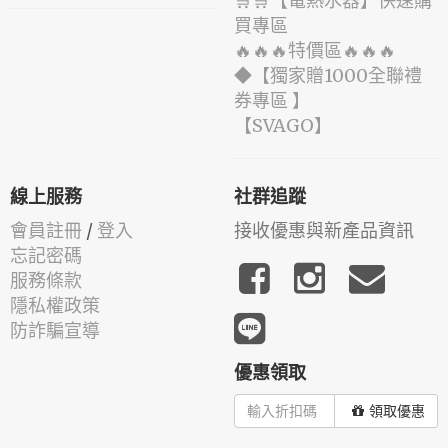
🛒🛒【電熱水器】快速購
買專區
🔥🔥🔥特價區🔥🔥🔥
◆【獨家贈1000全聯禮
券專區 】
️【SVAGO】️
線上服務
社群追蹤
會員註冊
/
登入
接收優惠與新產品資訊
忘記密碼
服務條款
隱私權政策
防詐騙宣導
優惠領取
領取優惠