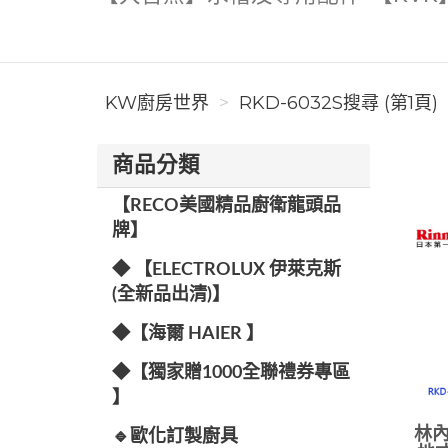
KW廚房世界
RKD-6032S搜尋 (第1頁)
商品分類
【RECO美國精品廚衛龍頭品
牌】
◆ 【ELECTROLUX 伊萊克斯
(全新品出清)】
◆【海爾 HAIER 】
◆【獨家贈1000全聯禮券專區
】
林內
🔹歐化訂製廚具