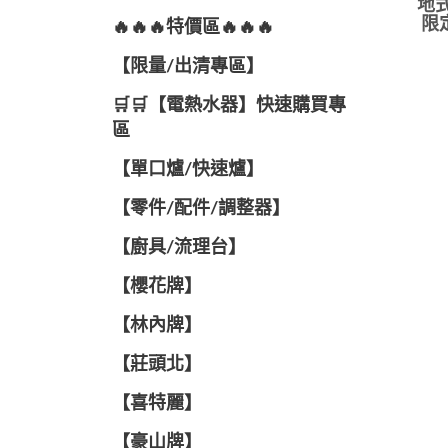
地式
限
🔥🔥🔥特價區🔥🔥🔥
【限量/出清專區】
🛒🛒【電熱水器】快速購買專
區
【單口爐/快速爐】
【零件/配件/調整器】
【廚具/流理台】
【櫻花牌】
【林內牌】
【莊頭北】
【喜特麗】
【豪山牌】