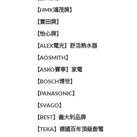
【HMK鴻茂牌】
【寶田牌】
️【怡心牌】️
️️【ALEX電光】舒活熱水器️️
【AOSMITH】
【ASKO賽寧】家電
【BOSCH博世】
️【PANASONIC】️
️【SVAGO】️
️【BEST】️義大利品牌
️【TEKA】️德國百年頂級廚電