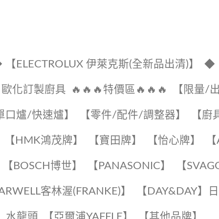
 【ELECTROLUX 伊萊克斯(全新品出清)】
◆
🔹歐化訂製廚具
🔥🔥🔥特價區🔥🔥🔥
【限量/
單口爐/快速爐】
【零件/配件/調整器】
【廚
【HMK鴻茂牌】
【寶田牌】
️【怡心牌】️
️
【BOSCH博世】
️【PANASONIC】️
️【SVAG
EARWELL客林渥(FRANKE)】️
️【DAY&DAY】
K】水龍頭️
【亞爾浦YAFFLE】
️【其他品牌】️