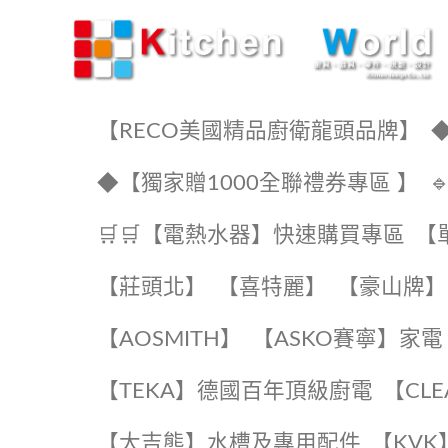
KW廚房世界
【RECO美國精品廚衛龍頭品牌】
◆
◆【獨家贈1000全聯禮券專區 】
🛒🛒【電熱水器】快速購買專區
【
【莊頭北】
【喜特麗】
【豪山牌】
【AOSMITH】
【ASKO賽寧】家電
️【TEKA】️德國百年頂級廚電
️【CL
【大吉熊】水槽及專用配件
️【KV