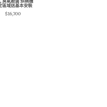
 臭氧殺菌 烘碗機
定區域送基本安裝
$16,700