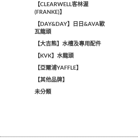
️【CLEARWELL客林渥
(FRANKE)】️
️【DAY&DAY】️日日&AVA歐
瓦龍頭
【大吉熊】水槽及專用配件
️【KVK】水龍頭️
【亞爾浦YAFFLE】
️【其他品牌】️
未分類