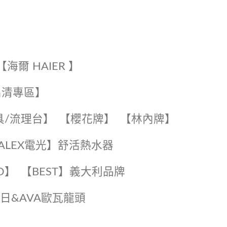
【海爾 HAIER 】
出清專區】
具/流理台】
【櫻花牌】
【林內牌】
️【ALEX電光】舒活熱水器️️
O】️
️【BEST】️義大利品牌
️日日&AVA歐瓦龍頭