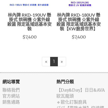
林內牌 RKD-190UV 懸
林內牌 RKD-180UV 懸
掛式 烘碗機 ☆紫外線
掛式 烘碗機 ☆紫外線
殺菌 限定區域送基本安
殺菌 限定區域送基本安
裝
裝【KW廚房世界】
$7,400
$7,400
«
1
»
網站導覽
熱門分類
聯絡我們
️【Day&Day】️日日&AVA
官方網站
歐瓦龍頭
銷售通路
🔹歐化訂製廚具