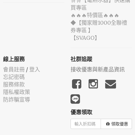
🛒🛒【電熱水器】快速購
買專區
🔥🔥🔥特價區🔥🔥🔥
◆【獨家贈1000全聯禮
券專區 】
️【SVAGO】️
線上服務
社群追蹤
會員註冊
/
登入
接收優惠與新產品資訊
忘記密碼
服務條款
隱私權政策
防詐騙宣導
優惠領取
領取優惠