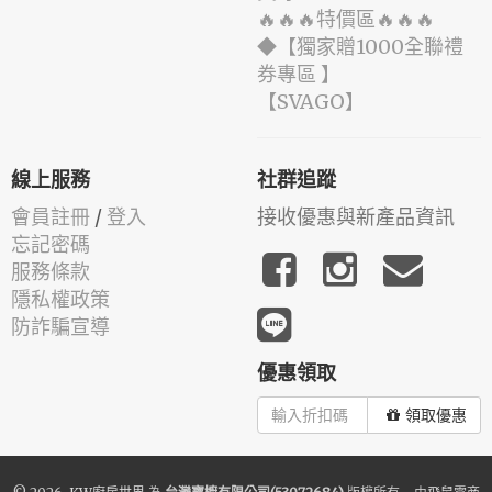
🔥🔥🔥特價區🔥🔥🔥
◆【獨家贈1000全聯禮
券專區 】
️【SVAGO】️
線上服務
社群追蹤
會員註冊
/
登入
接收優惠與新產品資訊
忘記密碼
服務條款
隱私權政策
防詐騙宣導
優惠領取
領取優惠