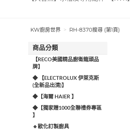
KW廚房世界
RH-8370搜尋 (第1頁)
商品分類
【RECO美國精品廚衛龍頭品
牌】
◆ 【ELECTROLUX 伊萊克斯
(全新品出清)】
◆【海爾 HAIER 】
◆【獨家贈1000全聯禮券專區
】
🔹歐化訂製廚具