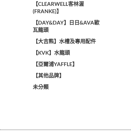
️【CLEARWELL客林渥
(FRANKE)】️
️【DAY&DAY】️日日&AVA歐
瓦龍頭
【大吉熊】水槽及專用配件
️【KVK】水龍頭️
【亞爾浦YAFFLE】
️【其他品牌】️
未分類