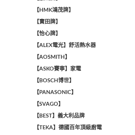
【HMK鴻茂牌】
【寶田牌】
️【怡心牌】️
️️【ALEX電光】舒活熱水器️️
【AOSMITH】
【ASKO賽寧】家電
【BOSCH博世】
️【PANASONIC】️
️【SVAGO】️
️【BEST】️義大利品牌
️【TEKA】️德國百年頂級廚電