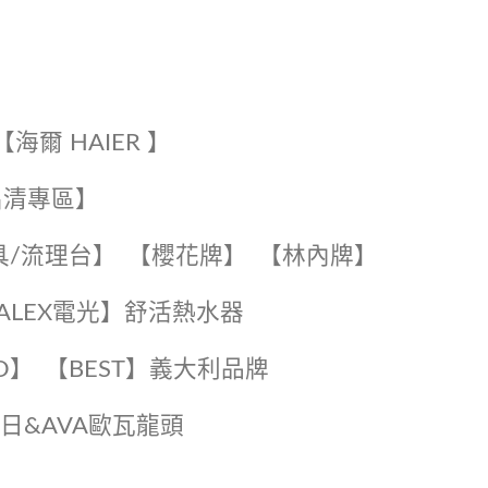
【海爾 HAIER 】
出清專區】
具/流理台】
【櫻花牌】
【林內牌】
️【ALEX電光】舒活熱水器️️
O】️
️【BEST】️義大利品牌
️日日&AVA歐瓦龍頭