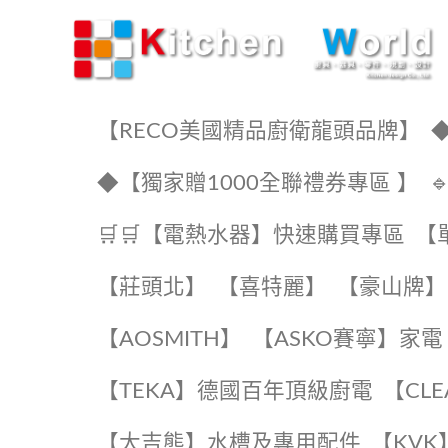
KW廚房世界
【RECO美國精品廚衛龍頭品牌】
◆
◆【獨家贈1000全聯禮券專區 】
🛒🛒【電熱水器】快速購買專區
【
【莊頭北】
【喜特麗】
【豪山牌】
【AOSMITH】
【ASKO賽寧】家電
️【TEKA】️德國百年頂級廚電
️【CL
【大吉熊】水槽及專用配件
️【KV