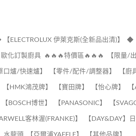
 【ELECTROLUX 伊萊克斯(全新品出清)】
◆
🔹歐化訂製廚具
🔥🔥🔥特價區🔥🔥🔥
【限量/
單口爐/快速爐】
【零件/配件/調整器】
【廚
【HMK鴻茂牌】
【寶田牌】
️【怡心牌】️
️
【BOSCH博世】
️【PANASONIC】️
️【SVAG
EARWELL客林渥(FRANKE)】️
️【DAY&DAY】
K】水龍頭️
【亞爾浦YAFFLE】
️【其他品牌】️