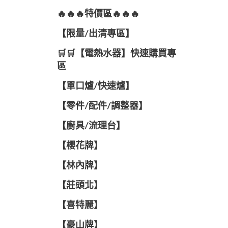
🔥🔥🔥特價區🔥🔥🔥
【限量/出清專區】
🛒🛒【電熱水器】快速購買專
區
【單口爐/快速爐】
【零件/配件/調整器】
【廚具/流理台】
【櫻花牌】
【林內牌】
【莊頭北】
【喜特麗】
【豪山牌】