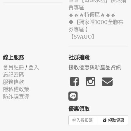
🛒🛒【電熱水器】快速購
買專區
🔥🔥🔥特價區🔥🔥🔥
◆【獨家贈1000全聯禮
券專區 】
️【SVAGO】️
線上服務
社群追蹤
會員註冊
/
登入
接收優惠與新產品資訊
忘記密碼
服務條款
隱私權政策
防詐騙宣導
優惠領取
領取優惠