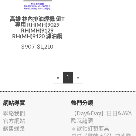
高雄 林內排油煙機 倒T
專用 RH(MH)9029
RH(MH)9129
RH(MH)9120 濾油網
$907-$1,210
«
1
»
網站導覽
熱門分類
聯絡我們
️【Day&Day】️日日&AVA
官方網站
歐瓦龍頭
銷售通路
🔹歐化訂製廚具