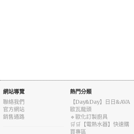
網站導覽
熱門分類
聯絡我們
️【Day&Day】️日日&AVA
官方網站
歐瓦龍頭
銷售通路
🔹歐化訂製廚具
🛒🛒【電熱水器】快速購
買專區