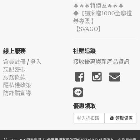
🔥🔥🔥特價區🔥🔥🔥
◆【獨家贈1000全聯禮
券專區 】
️【SVAGO】️
線上服務
社群追蹤
會員註冊
/
登入
接收優惠與新產品資訊
忘記密碼
服務條款
隱私權政策
防詐騙宣導
優惠領取
領取優惠