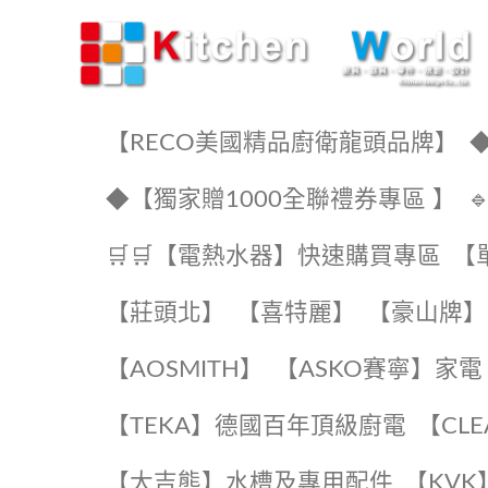
KW廚房世界
【RECO美國精品廚衛龍頭品牌】
◆
◆【獨家贈1000全聯禮券專區 】
🛒🛒【電熱水器】快速購買專區
【
【莊頭北】
【喜特麗】
【豪山牌】
【AOSMITH】
【ASKO賽寧】家電
️【TEKA】️德國百年頂級廚電
️【CL
【大吉熊】水槽及專用配件
️【KV