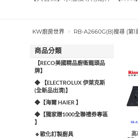
KW廚房世界
RB-A2660G(B)搜尋 (第1
商品分類
【RECO美國精品廚衛龍頭品
牌】
◆ 【ELECTROLUX 伊萊克斯
(全新品出清)】
◆【海爾 HAIER 】
◆【獨家贈1000全聯禮券專區
】
高
🔹歐化訂製廚具