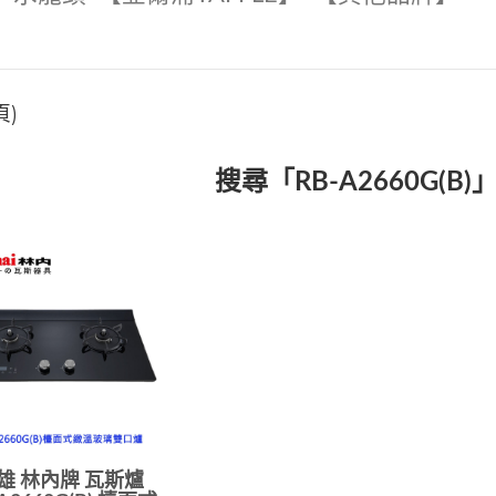
頁)
搜尋「RB-A2660G(B
雄 林內牌 瓦斯爐