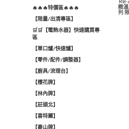
RB-
緻溫
🔥🔥🔥特價區🔥🔥🔥
列 
【限量/出清專區】
🛒🛒【電熱水器】快速購買專
區
【單口爐/快速爐】
【零件/配件/調整器】
【廚具/流理台】
【櫻花牌】
【林內牌】
【莊頭北】
【喜特麗】
【豪山牌】