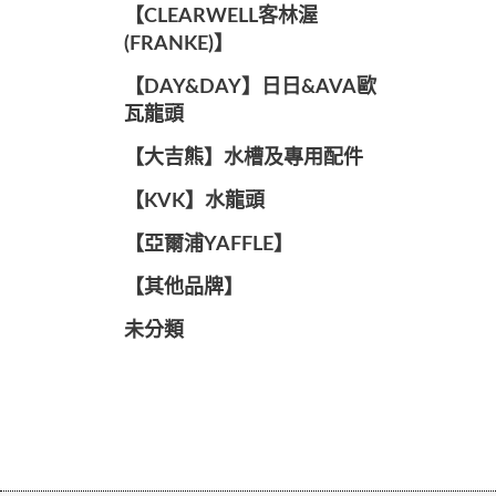
️【CLEARWELL客林渥
(FRANKE)】️
️【DAY&DAY】️日日&AVA歐
瓦龍頭
【大吉熊】水槽及專用配件
️【KVK】水龍頭️
【亞爾浦YAFFLE】
️【其他品牌】️
未分類