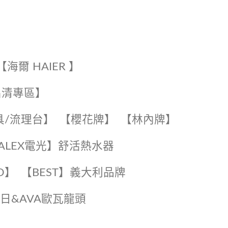
【海爾 HAIER 】
出清專區】
具/流理台】
【櫻花牌】
【林內牌】
️【ALEX電光】舒活熱水器️️
O】️
️【BEST】️義大利品牌
️日日&AVA歐瓦龍頭