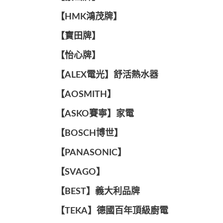
【HMK鴻茂牌】
【寶田牌】
️【怡心牌】️
️️【ALEX電光】舒活熱水器️️
【AOSMITH】
【ASKO賽寧】家電
【BOSCH博世】
️【PANASONIC】️
️【SVAGO】️
️【BEST】️義大利品牌
️【TEKA】️德國百年頂級廚電