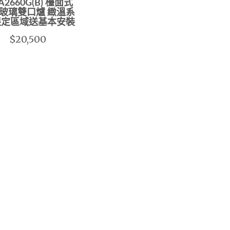
A2660G(B) 檯面式
玻璃雙口爐 緻溫系
限定區域送基本安裝
$20,500