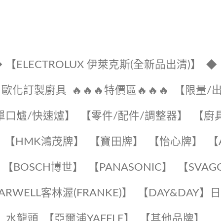
 【ELECTROLUX 伊萊克斯(全新品出清)】
◆
🔹歐化訂製廚具
🔥🔥🔥特價區🔥🔥🔥
【限量/
單口爐/快速爐】
【零件/配件/調整器】
【廚
【HMK鴻茂牌】
【寶田牌】
️【怡心牌】️
️
【BOSCH博世】
️【PANASONIC】️
️【SVAG
EARWELL客林渥(FRANKE)】️
️【DAY&DAY】
K】水龍頭️
【亞爾浦YAFFLE】
️【其他品牌】️