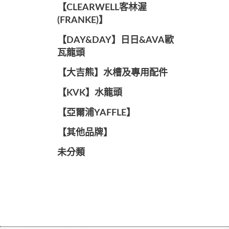
️【CLEARWELL客林渥
(FRANKE)】️
️【DAY&DAY】️日日&AVA歐
瓦龍頭
【大吉熊】水槽及專用配件
️【KVK】水龍頭️
【亞爾浦YAFFLE】
️【其他品牌】️
未分類