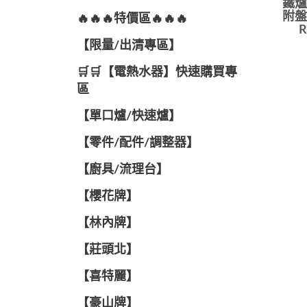
鐵爐
附盤
🔥🔥🔥特價區🔥🔥🔥
R
【限量/出清專區】
🛒🛒【電熱水器】快速購買專
區
【單口爐/快速爐】
【零件/配件/調整器】
【廚具/流理台】
【櫻花牌】
【林內牌】
【莊頭北】
【喜特麗】
【豪山牌】