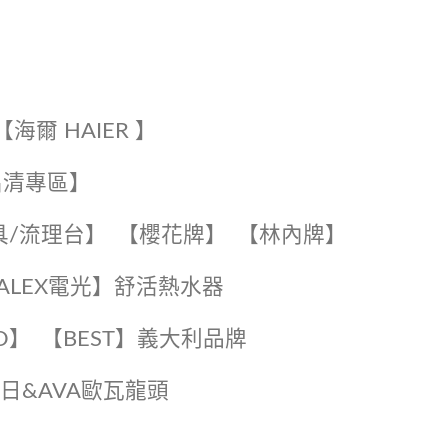
【海爾 HAIER 】
出清專區】
具/流理台】
【櫻花牌】
【林內牌】
️【ALEX電光】舒活熱水器️️
O】️
️【BEST】️義大利品牌
️日日&AVA歐瓦龍頭