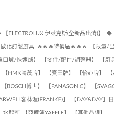
 【ELECTROLUX 伊萊克斯(全新品出清)】
◆
🔹歐化訂製廚具
🔥🔥🔥特價區🔥🔥🔥
【限量/
單口爐/快速爐】
【零件/配件/調整器】
【廚
【HMK鴻茂牌】
【寶田牌】
️【怡心牌】️
️
【BOSCH博世】
️【PANASONIC】️
️【SVAG
EARWELL客林渥(FRANKE)】️
️【DAY&DAY】
K】水龍頭️
【亞爾浦YAFFLE】
️【其他品牌】️