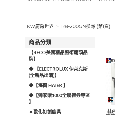
KW廚房世界
RB-200GN搜尋 (第1頁)
商品分類
【RECO美國精品廚衛龍頭品
牌】
◆ 【ELECTROLUX 伊萊克斯
(全新品出清)】
◆【海爾 HAIER 】
◆【獨家贈1000全聯禮券專區
】
林內
🔹歐化訂製廚具