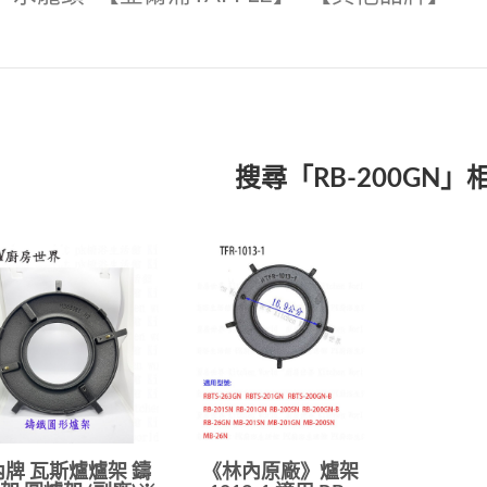
搜尋「RB-200GN」
牌 瓦斯爐爐架 鑄
《林內原廠》爐架