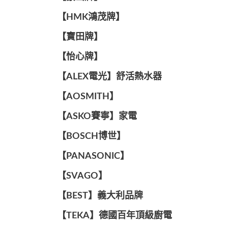
【HMK鴻茂牌】
【寶田牌】
️【怡心牌】️
️️【ALEX電光】舒活熱水器️️
【AOSMITH】
【ASKO賽寧】家電
【BOSCH博世】
️【PANASONIC】️
️【SVAGO】️
️【BEST】️義大利品牌
️【TEKA】️德國百年頂級廚電