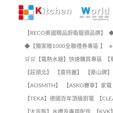
KW廚房世界
【RECO美國精品廚衛龍頭品牌】
◆
◆【獨家贈1000全聯禮券專區 】
🛒🛒【電熱水器】快速購買專區
【
【莊頭北】
【喜特麗】
【豪山牌】
【AOSMITH】
【ASKO賽寧】家電
️【TEKA】️德國百年頂級廚電
️【CL
【大吉熊】水槽及專用配件
️【KV