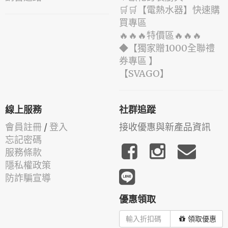
🛒🛒【電熱水器】快速購
買專區
🔥🔥🔥特價區🔥🔥🔥
◆【獨家贈1000全聯禮
券專區 】
️【SVAGO】️
線上服務
社群追蹤
會員註冊
/
登入
接收優惠與新產品資訊
忘記密碼
服務條款
隱私權政策
防詐騙宣導
優惠領取
領取優惠