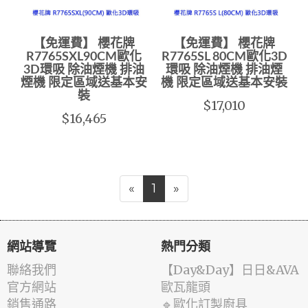
【免運費】 櫻花牌
【免運費】 櫻花牌
R7765SXL90CM歐化
R7765SL 80CM歐化3D
3D環吸 除油煙機 排油
環吸 除油煙機 排油煙
煙機 限定區域送基本安
機 限定區域送基本安裝
裝
$17,010
$16,465
«
1
»
網站導覽
熱門分類
聯絡我們
️【Day&Day】️日日&AVA
官方網站
歐瓦龍頭
銷售通路
🔹歐化訂製廚具