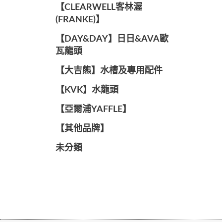
️【CLEARWELL客林渥
(FRANKE)】️
️【DAY&DAY】️日日&AVA歐
瓦龍頭
【大吉熊】水槽及專用配件
️【KVK】水龍頭️
【亞爾浦YAFFLE】
️【其他品牌】️
未分類