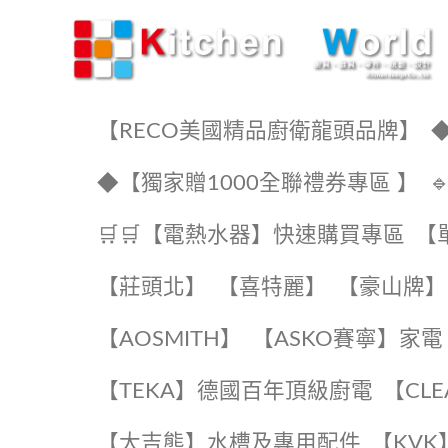
KW廚房世界
【RECO美國精品廚衛龍頭品牌】
◆
◆【獨家贈1000全聯禮券專區 】
🛒🛒【電熱水器】快速購買專區
【
【莊頭北】
【喜特麗】
【豪山牌】
【AOSMITH】
【ASKO賽寧】家電
️【TEKA】️德國百年頂級廚電
️【CL
【大吉熊】水槽及專用配件
️【KV