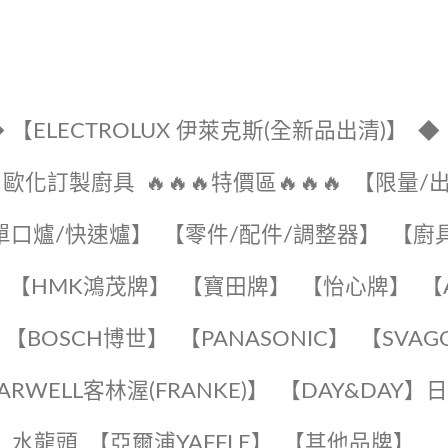
 【ELECTROLUX 伊萊克斯(全新品出清)】
◆
🔹歐化訂製廚具
🔥🔥🔥特價區🔥🔥🔥
【限量/
單口爐/快速爐】
【零件/配件/調整器】
【廚
【HMK鴻茂牌】
【寶田牌】
️【怡心牌】️
️
【BOSCH博世】
️【PANASONIC】️
️【SVAG
EARWELL客林渥(FRANKE)】️
️【DAY&DAY】
K】水龍頭️
【亞爾浦YAFFLE】
️【其他品牌】️