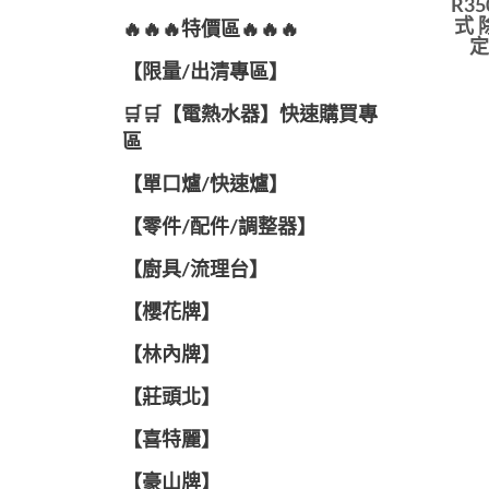
R35
式 
🔥🔥🔥特價區🔥🔥🔥
定
【限量/出清專區】
🛒🛒【電熱水器】快速購買專
區
【單口爐/快速爐】
【零件/配件/調整器】
【廚具/流理台】
【櫻花牌】
【林內牌】
【莊頭北】
【喜特麗】
【豪山牌】