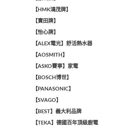
【HMK鴻茂牌】
【寶田牌】
️【怡心牌】️
️️【ALEX電光】舒活熱水器️️
【AOSMITH】
【ASKO賽寧】家電
【BOSCH博世】
️【PANASONIC】️
️【SVAGO】️
️【BEST】️義大利品牌
️【TEKA】️德國百年頂級廚電