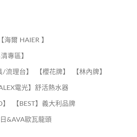
【海爾 HAIER 】
出清專區】
具/流理台】
【櫻花牌】
【林內牌】
️【ALEX電光】舒活熱水器️️
O】️
️【BEST】️義大利品牌
️日日&AVA歐瓦龍頭