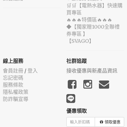
🛒🛒【電熱水器】快速購
買專區
🔥🔥🔥特價區🔥🔥🔥
◆【獨家贈1000全聯禮
券專區 】
️【SVAGO】️
線上服務
社群追蹤
會員註冊
/
登入
接收優惠與新產品資訊
忘記密碼
服務條款
隱私權政策
防詐騙宣導
優惠領取
領取優惠