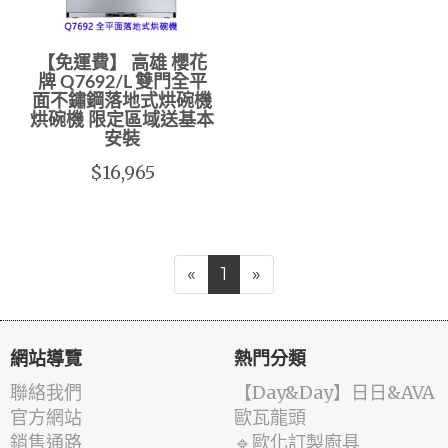
【免運費】 高雄 櫻花
牌 Q7692/L 雙門全平
面不鏽鋼落地式烘碗機
烘碗機 限定區域送基本
安裝
$16,965
«
1
»
網站導覽
熱門分類
聯絡我們
️【Day&Day】️日日&AVA
官方網站
歐瓦龍頭
銷售通路
🔹歐化訂製廚具