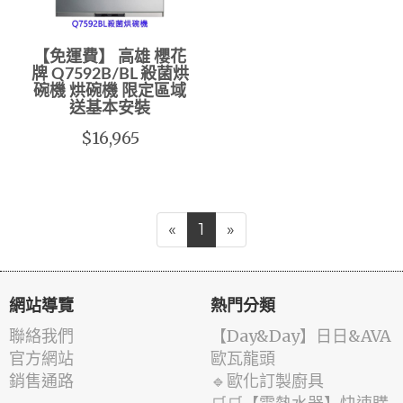
【免運費】 高雄 櫻花
牌 Q7592B/BL 殺菌烘
碗機 烘碗機 限定區域
送基本安裝
$16,965
«
1
»
網站導覽
熱門分類
聯絡我們
️【Day&Day】️日日&AVA
官方網站
歐瓦龍頭
銷售通路
🔹歐化訂製廚具