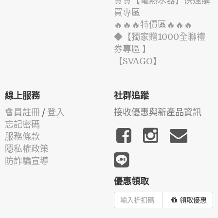
🛒🛒【電熱水器】快速購
買專區
🔥🔥🔥特價區🔥🔥🔥
◆【獨家贈1000全聯禮
券專區 】
️【SVAGO】️
線上服務
社群追蹤
會員註冊
/
登入
接收優惠與新產品資訊
忘記密碼
服務條款
隱私權政策
防詐騙宣導
優惠領取
領取優惠