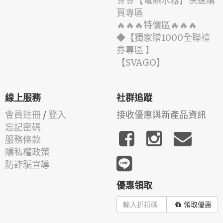
🛒🛒【電熱水器】快速購
買專區
🔥🔥🔥特價區🔥🔥🔥
◆【獨家贈1000全聯禮
券專區 】
️【SVAGO】️
線上服務
社群追蹤
會員註冊
/
登入
接收優惠與新產品資訊
忘記密碼
服務條款
隱私權政策
防詐騙宣導
優惠領取
領取優惠