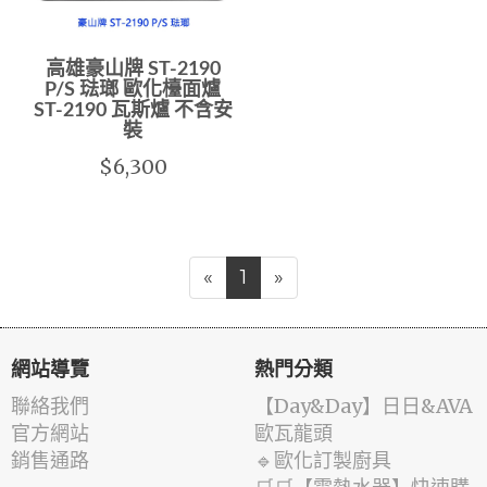
高雄豪山牌 ST-2190
P/S 琺瑯 歐化檯面爐
ST-2190 瓦斯爐 不含安
裝
$6,300
«
1
»
網站導覽
熱門分類
聯絡我們
️【Day&Day】️日日&AVA
官方網站
歐瓦龍頭
銷售通路
🔹歐化訂製廚具