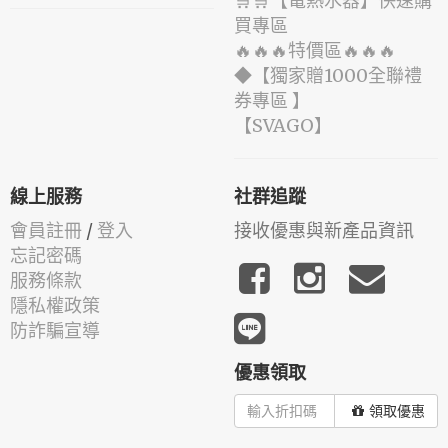
🛒🛒【電熱水器】快速購
買專區
🔥🔥🔥特價區🔥🔥🔥
◆【獨家贈1000全聯禮
券專區 】
️【SVAGO】️
線上服務
社群追蹤
會員註冊
/
登入
接收優惠與新產品資訊
忘記密碼
服務條款
隱私權政策
防詐騙宣導
優惠領取
領取優惠