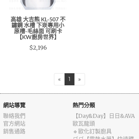
高雄 大吉熊 KL-507 不
鏽鋼 水槽 下崁專用小
原槽-毛絲面 可刷卡
【KW廚房世界】
$2,196
«
1
»
網站導覽
熱門分類
聯絡我們
️【Day&Day】️日日&AVA
官方網站
歐瓦龍頭
銷售通路
🔹歐化訂製廚具