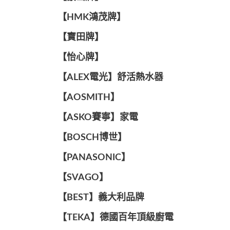
【HMK鴻茂牌】
【寶田牌】
️【怡心牌】️
️️【ALEX電光】舒活熱水器️️
【AOSMITH】
【ASKO賽寧】家電
【BOSCH博世】
️【PANASONIC】️
️【SVAGO】️
️【BEST】️義大利品牌
️【TEKA】️德國百年頂級廚電