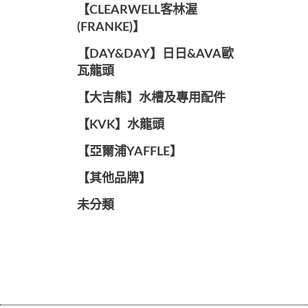
️【CLEARWELL客林渥
(FRANKE)】️
️【DAY&DAY】️日日&AVA歐
瓦龍頭
【大吉熊】水槽及專用配件
️【KVK】水龍頭️
【亞爾浦YAFFLE】
️【其他品牌】️
未分類