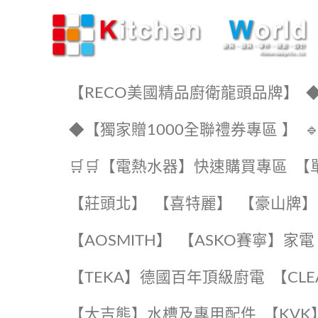
KW廚房世界
【RECO美國精品廚衛龍頭品牌】
◆
◆【獨家贈1000全聯禮券專區 】
🛒🛒【電熱水器】快速購買專區
【
【莊頭北】
【喜特麗】
【豪山牌】
【AOSMITH】
【ASKO賽寧】家電
️【TEKA】️德國百年頂級廚電
️【CL
【大吉熊】水槽及專用配件
️【KV