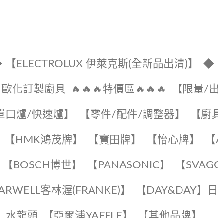
 【ELECTROLUX 伊萊克斯(全新品出清)】
◆
🔹歐化訂製廚具
🔥🔥🔥特價區🔥🔥🔥
【限量/
單口爐/快速爐】
【零件/配件/調整器】
【廚
【HMK鴻茂牌】
【寶田牌】
️【怡心牌】️
️
【BOSCH博世】
️【PANASONIC】️
️【SVAG
EARWELL客林渥(FRANKE)】️
️【DAY&DAY】
K】水龍頭️
【亞爾浦YAFFLE】
️【其他品牌】️