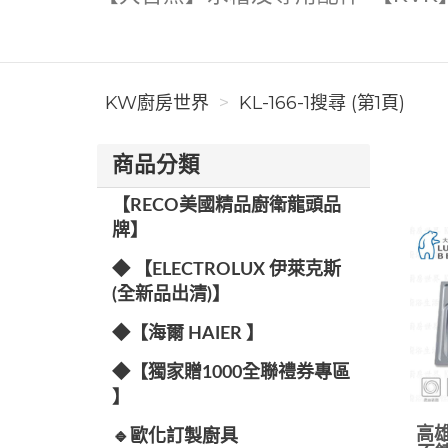
KW廚房世界
KL-166-1搜尋 (第1頁)
商品分類
【RECO美國精品廚衛龍頭品
牌】
◆ 【ELECTROLUX 伊萊克斯
(全新品出清)】
◆【海爾 HAIER 】
◆【獨家贈1000全聯禮券專區
】
高雄
🔹歐化訂製廚具