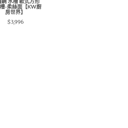
鋼 水槽 歐式方形
槽-柔絲面【KW廚
房世界】
$3,996