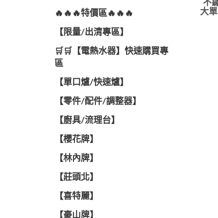
不鏽
大單
🔥🔥🔥特價區🔥🔥🔥
【限量/出清專區】
🛒🛒【電熱水器】快速購買專
區
【單口爐/快速爐】
【零件/配件/調整器】
【廚具/流理台】
【櫻花牌】
【林內牌】
【莊頭北】
【喜特麗】
【豪山牌】