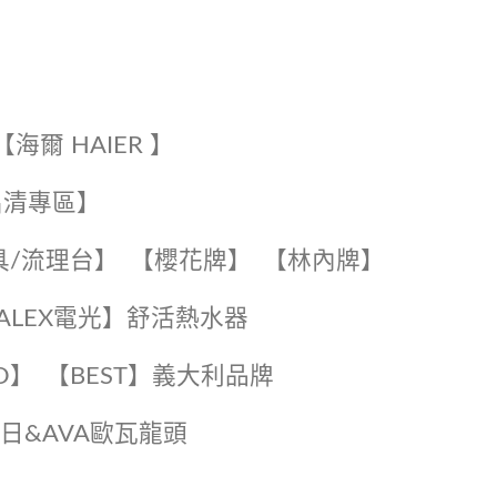
【海爾 HAIER 】
出清專區】
具/流理台】
【櫻花牌】
【林內牌】
️【ALEX電光】舒活熱水器️️
O】️
️【BEST】️義大利品牌
️日日&AVA歐瓦龍頭