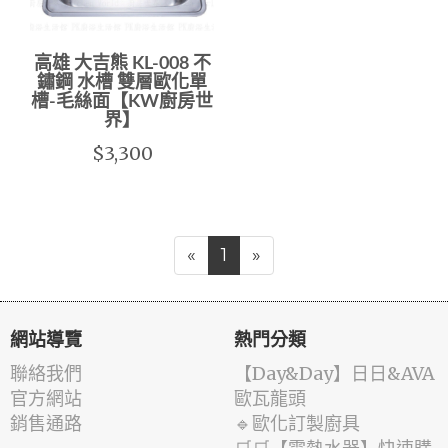
高雄 大吉熊 KL-008 不
鏽鋼 水槽 雙層歐化單
槽-毛絲面【KW廚房世
界】
$3,300
«
1
»
網站導覽
熱門分類
聯絡我們
️【Day&Day】️日日&AVA
官方網站
歐瓦龍頭
銷售通路
🔹歐化訂製廚具