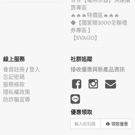
🛒🛒【電熱水器】快速購
買專區
🔥🔥🔥特價區🔥🔥🔥
◆【獨家贈1000全聯禮
券專區 】
️【SVAGO】️
線上服務
社群追蹤
會員註冊
/
登入
接收優惠與新產品資訊
忘記密碼
服務條款
隱私權政策
防詐騙宣導
優惠領取
領取優惠