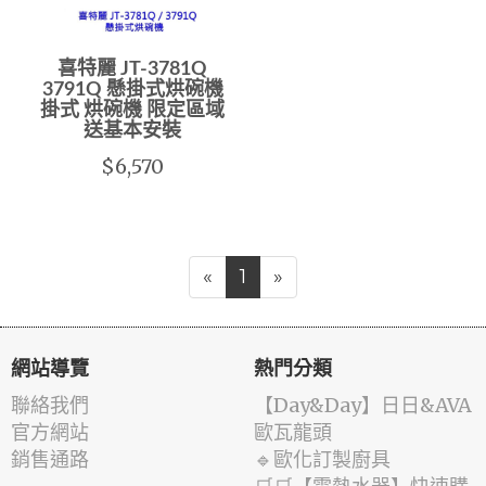
喜特麗 JT-3781Q
3791Q 懸掛式烘碗機
掛式 烘碗機 限定區域
送基本安裝
$6,570
«
1
»
網站導覽
熱門分類
聯絡我們
️【Day&Day】️日日&AVA
官方網站
歐瓦龍頭
銷售通路
🔹歐化訂製廚具