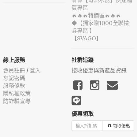
🛒🛒【電熱水器】快速購
買專區
🔥🔥🔥特價區🔥🔥🔥
◆【獨家贈1000全聯禮
券專區 】
️【SVAGO】️
線上服務
社群追蹤
會員註冊
/
登入
接收優惠與新產品資訊
忘記密碼
服務條款
隱私權政策
防詐騙宣導
優惠領取
領取優惠