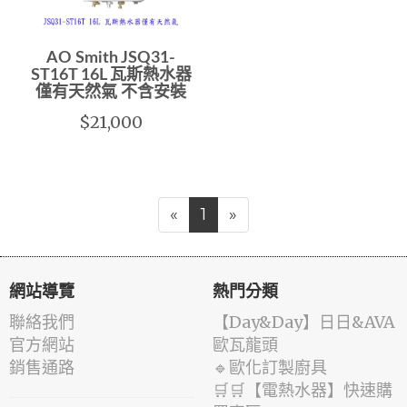
AO Smith JSQ31-
ST16T 16L 瓦斯熱水器
僅有天然氣 不含安裝
$21,000
«
1
»
網站導覽
熱門分類
聯絡我們
️【Day&Day】️日日&AVA
官方網站
歐瓦龍頭
銷售通路
🔹歐化訂製廚具
🛒🛒【電熱水器】快速購