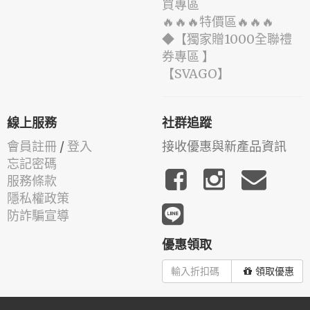
買專區
🔥🔥🔥特價區🔥🔥🔥
◆【獨家贈1000全聯禮
券專區 】
️【SVAGO】️
線上服務
社群追蹤
會員註冊
/
登入
接收優惠與新產品資訊
忘記密碼
服務條款
隱私權政策
防詐騙宣導
優惠領取
領取優惠