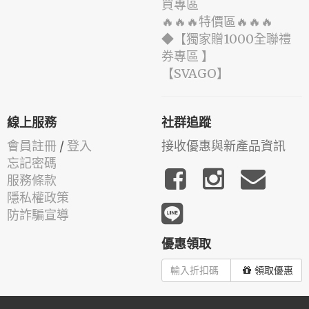
買專區
🔥🔥🔥特價區🔥🔥🔥
◆【獨家贈1000全聯禮
券專區 】
️【SVAGO】️
線上服務
社群追蹤
會員註冊
/
登入
接收優惠與新產品資訊
忘記密碼
服務條款
隱私權政策
防詐騙宣導
優惠領取
領取優惠