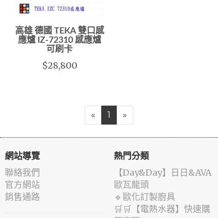
高雄 德國 TEKA 雙口感
應爐 IZ-72310 感應爐
可刷卡
$28,800
«
1
»
網站導覽
熱門分類
聯絡我們
️【Day&Day】️日日&AVA
官方網站
歐瓦龍頭
銷售通路
🔹歐化訂製廚具
🛒🛒【電熱水器】快速購